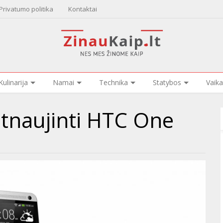
Privatumo politika
Kontaktai
Kulinarija
Namai
Technika
Statybos
Vaika
 atnaujinti HTC One