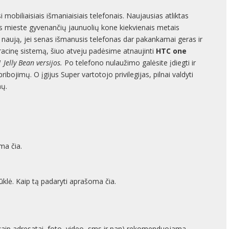
i mobiliaisiais išmaniaisiais telefonais. Naujausias atliktas
s mieste gyvenančių jaunuolių kone kiekvienais metais
ti naują, jei senas išmanusis telefonas dar pakankamai geras ir
racinę sistemą, šiuo atveju padėsime atnaujinti
HTC one
 Jelly Bean versijos.
Po telefono nulaužimo galėsite įdiegti ir
ibojimų. O įgijus Super vartotojo privilegijas, pilnai valdyti
mų.
ma čia.
klė. Kaip tą padaryti aprašoma čia.
 kaip adresatai, foto, video, sms ir pan) rekomenduojama