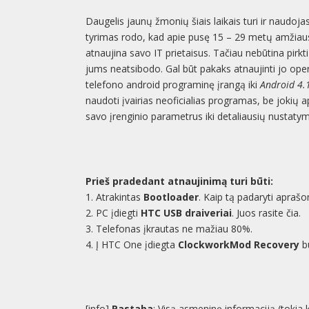
Daugelis jaunų žmonių šiais laikais turi ir naudojas
tyrimas rodo, kad apie pusę 15 – 29 metų amžiau
atnaujina savo IT prietaisus. Tačiau nebūtina pirk
jums neatsibodo. Gal būt pakaks atnaujinti jo ope
telefono android programinę įrangą iki
Android 4.1
naudoti įvairias neoficialias programas, be jokių apr
savo įrenginio parametrus iki detaliausių nustaty
Prieš pradedant atnaujinimą turi būti:
1. Atrakintas
Bootloader
. Kaip tą padaryti aprašo
2. PC įdiegti
HTC USB draiveriai
. Juos rasite čia.
3. Telefonas įkrautas ne mažiau 80%.
4. Į HTC One įdiegta
ClockworkMod Recovery
bū
[info]
Pastaba
: Visą asmeninę informaciją (tokia