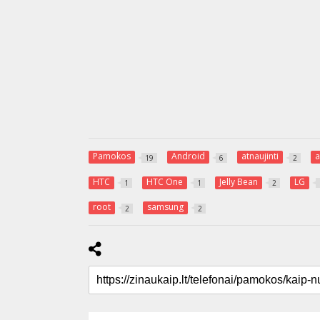
Pamokos
Android
atnaujinti
a
19
6
2
HTC
HTC One
Jelly Bean
LG
1
1
2
root
samsung
2
2