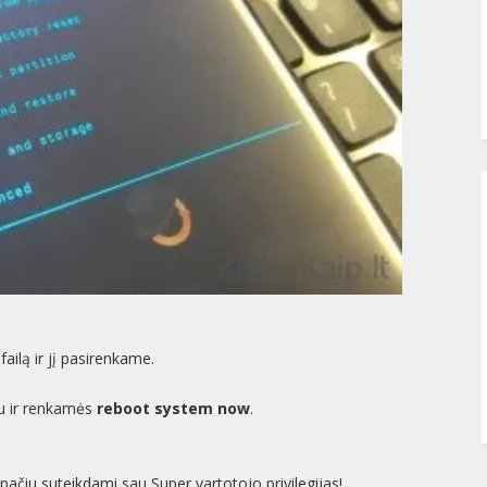
failą ir jį pasirenkame.
iu ir renkamės
reboot system now
.
ačiu suteikdami sau Super vartotojo privilegijas!