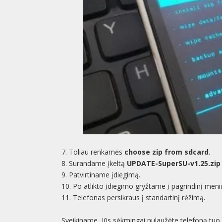
7. Toliau renkamės
choose zip from sdcard
.
8. Surandame įkeltą
UPDATE-SuperSU-v1.25.zip
9. Patvirtiname įdiegimą.
10. Po atlikto įdiegimo gryžtame į pagrindinį men
11. Telefonas persikraus į standartinį rėžimą.
Sveikiname, Jūs sėkmingai nulaužėte telefoną tuo p