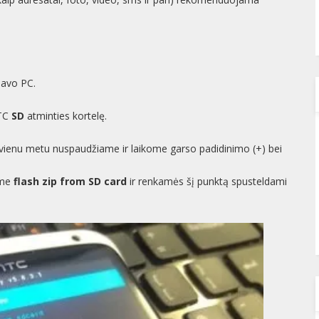
 savo PC.
HTC
SD
atminties kortelę.
 vienu metu nuspaudžiame ir laikome garso padidinimo (+) bei
ame
flash zip from SD card
ir renkamės šį punktą spusteldami