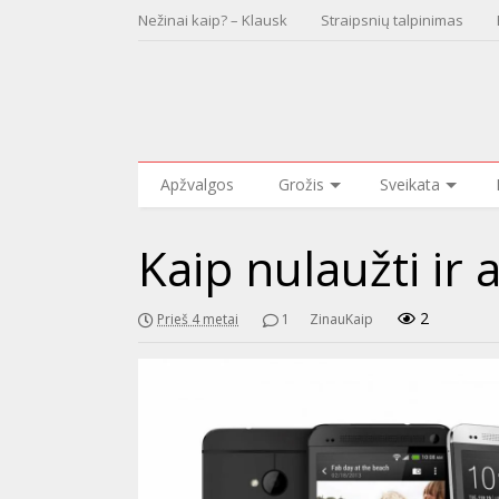
Nežinai kaip? – Klausk
Straipsnių talpinimas
Apžvalgos
Grožis
Sveikata
Kaip nulaužti ir
2
Prieš 4 metai
1
ZinauKaip