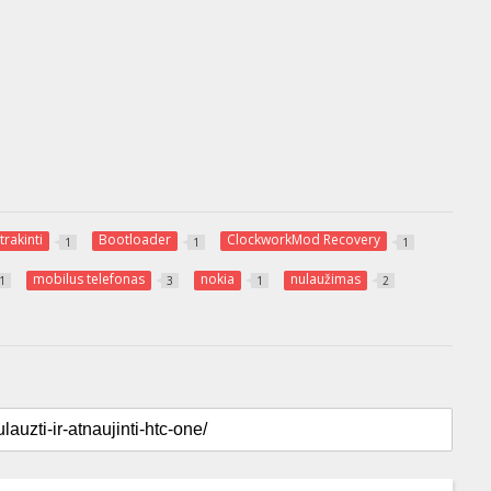
trakinti
Bootloader
ClockworkMod Recovery
1
1
1
mobilus telefonas
nokia
nulaužimas
1
3
1
2