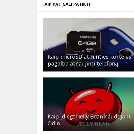
TAIP PAT GALI PATIKTI
Kaip microSD atminties kortelės
pagalba atnaujinti telefoną
Kaip įdiegti Jelly Bean naudojant
Odin