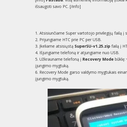
išsaugoti savo PC. [/info]
1. Atsisiunčiame Super vartotojo privilegijų failą į
2. Prijungiame HTC prie PC per USB.
3. Įkeliame atsisiųstą
SuperSU-v1.25.zip
failą į 
4. Išjungiame telefoną ir atjungiame nuo USB.
5. Užkrauname telefoną į
Recovery Mode
būklę:
įjungimo mygtuką.
6. Recovery Mode garso valdymo mygtukais ein
įjungimo mygtuką.