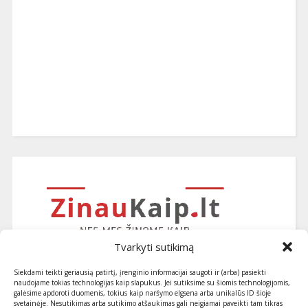
Tvarkyti sutikimą
Siekdami teikti geriausią patirtį, įrenginio informacijai saugoti ir (arba) pasiekti
naudojame tokias technologijas kaip slapukus. Jei sutiksime su šiomis technologijomis,
galėsime apdoroti duomenis, tokius kaip naršymo elgsena arba unikalūs ID šioje
svetainėje. Nesutikimas arba sutikimo atšaukimas gali neigiamai paveikti tam tikras