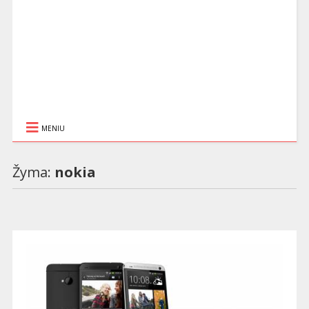
MENIU
Žyma:
nokia