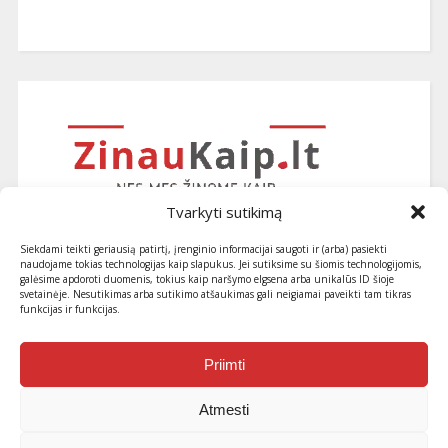
Tvarkyti sutikimą
Siekdami teikti geriausią patirtį, įrenginio informacijai saugoti ir (arba) pasiekti
naudojame tokias technologijas kaip slapukus. Jei sutiksime su šiomis technologijomis,
galėsime apdoroti duomenis, tokius kaip naršymo elgsena arba unikalūs ID šioje
svetainėje. Nesutikimas arba sutikimo atšaukimas gali neigiamai paveikti tam tikras
funkcijas ir funkcijas.
Užsiprenumeruokite naujausius
straipsnius ir patarimus
Priimti
Atmesti