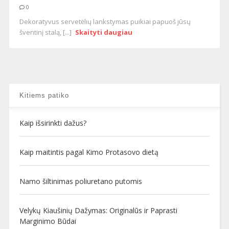
0
Dekoratyvus servetėlių lankstymas puikiai papuoš jūsų
šventinį stalą, [...]
Skaityti daugiau
Kitiems patiko
Kaip išsirinkti dažus?
Kaip maitintis pagal Kimo Protasovo dietą
Namo šiltinimas poliuretano putomis
Velykų Kiaušinių Dažymas: Originalūs ir Paprasti
Marginimo Būdai