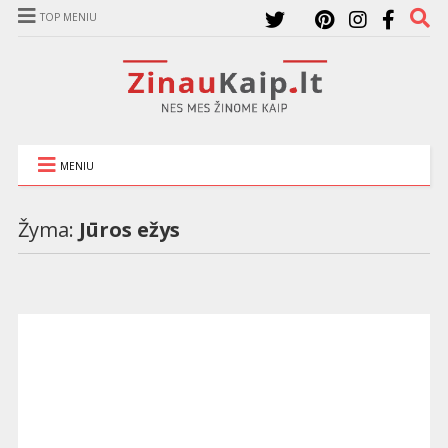
TOP MENIU
MENIU
Žyma:
Jūros ežys