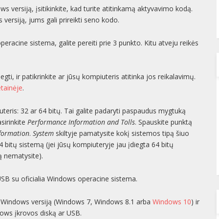
ows versiją, įsitikinkite, kad turite atitinkamą aktyvavimo kodą.
versiją, jums gali prireikti seno kodo.
eracine sistema, galite pereiti prie 3 punkto. Kitu atveju reikės
gti, ir patikrinkite ar jūsų kompiuteris atitinka jos reikalavimų.
etainėje
.
uteris: 32 ar 64 bitų. Tai galite padaryti paspaudus mygtuką
sirinkite
Performance Information and Tolls
. Spauskite punktą
nformation
.
System
skiltyje pamatysite kokį sistemos tipą šiuo
 bitų sistemą (jei jūsų kompiuteryje jau įdiegta 64 bitų
ą nematysite).
USB su oficialia Windows operacine sistema.
mą Windows versiją (Windows 7, Windows 8.1 arba
Windows 10
) ir
ndows įkrovos diską ar USB.