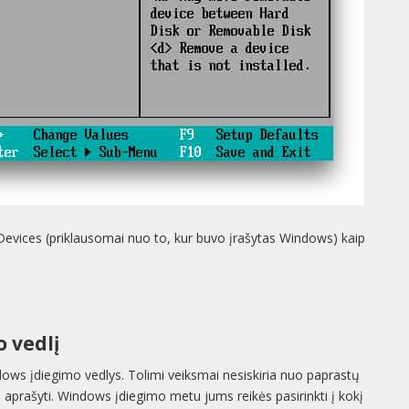
vices (priklausomai nuo to, kur buvo įrašytas Windows) kaip
o vedlį
indows įdiegimo vedlys. Tolimi veiksmai nesiskiria nuo paprastų
prašyti. Windows įdiegimo metu jums reikės pasirinkti į kokį