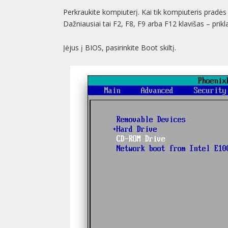
Perkraukite kompiuterį. Kai tik kompiuteris pradės 
Dažniausiai tai F2, F8, F9 arba F12 klavišas – pri
Įėjus į BIOS, pasirinkite Boot skiltį.