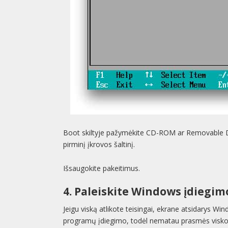
Boot skiltyje pažymėkite CD-ROM ar Removable De
pirminį įkrovos šaltinį.
Išsaugokite pakeitimus.
4. Paleiskite Windows įdiegim
Jeigu viską atlikote teisingai, ekrane atsidarys W
programų įdiegimo, todėl nematau prasmės visko a