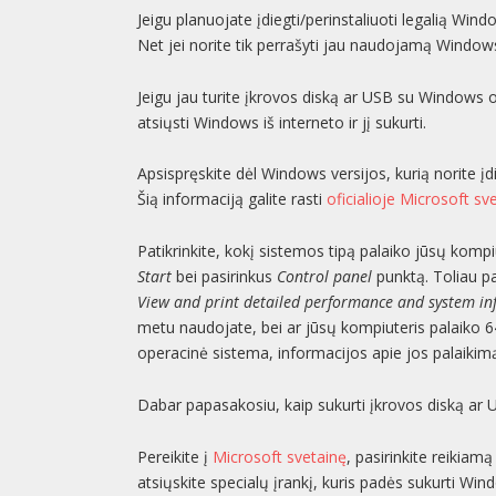
Jeigu planuojate įdiegti/perinstaliuoti legalią Wind
Net jei norite tik perrašyti jau naudojamą Windows 
Jeigu jau turite įkrovos diską ar USB su Windows op
atsiųsti Windows iš interneto ir jį sukurti.
Apsispręskite dėl Windows versijos, kurią norite įdie
Šią informaciją galite rasti
oficialioje Microsoft sv
Patikrinkite, kokį sistemos tipą palaiko jūsų kompi
Start
bei pasirinkus
Control panel
punktą. Toliau pa
View and print detailed performance and system i
metu naudojate, bei ar jūsų kompiuteris palaiko 64
operacinė sistema, informacijos apie jos palaikim
Dabar papasakosiu, kaip sukurti įkrovos diską ar 
Pereikite į
Microsoft svetainę
, pasirinkite reikia
atsiųskite specialų įrankį, kuris padės sukurti Wi