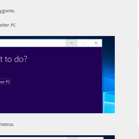
ąlygomis.
other PC
.
metrus.