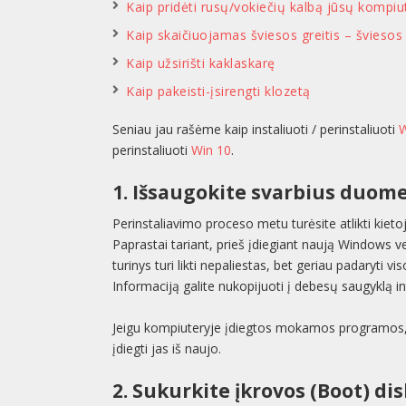
Kaip pridėti rusų/vokiečių kalbą jūsų kompiu
Kaip skaičiuojamas šviesos greitis – švieso
Kaip užsirišti kaklaskarę
Kaip pakeisti-įsirengti klozetą
Seniau jau rašėme kaip instaliuoti / perinstaliuoti
perinstaliuoti
Win 10
.
1. Išsaugokite svarbius duom
Perinstaliavimo proceso metu turėsite atlikti kie
Paprastai tariant, prieš įdiegiant naują Windows vers
turinys turi likti nepaliestas, bet geriau padaryti v
Informaciją galite nukopijuoti į debesų saugyklą i
Jeigu kompiuteryje įdiegtos mokamos programos, būt
įdiegti jas iš naujo.
2. Sukurkite įkrovos (Boot) di