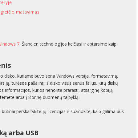
teryje
s greičio matavimas
Windows 7
, Šiandien technologijos keičiasi ir aptarsime kaip
enis
tojo disko, kuriame buvo sena Windows versija, formatavimą.
iją, turėsite pašalinti iš disko visus senus failus. Kitų diskų
isos informacijos, kurios nenorite prarasti, atsarginę kopiją.
nternete arba į išorinę duomenų talpyklą.
inai perskaitykite jų licencijas ir sužinokite, kaip galima bus
ską arba USB