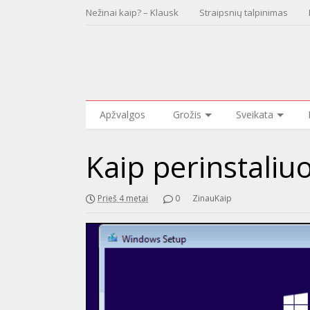
Nežinai kaip? – Klausk
Straipsnių talpinimas
Apžvalgos
Grožis
Sveikata
Kaip perinstaliu
Prieš 4 metai
0
ZinauKaip