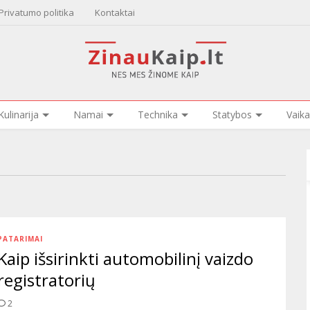
Privatumo politika
Kontaktai
Kulinarija
Namai
Technika
Statybos
Vaika
PATARIMAI
Kaip išsirinkti automobilinį vaizdo
registratorių
2