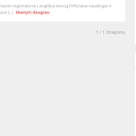
Vaizdo registratoriai ( angliškai tiesiog DVR) labai naudingas ir
spar [...]
Skaityti daugiau
1
/ 1 Straipsnių