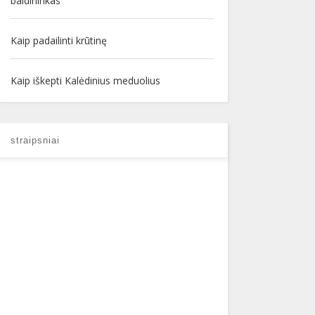
baldininkas
Kaip padailinti krūtinę
Kaip iškepti Kalėdinius meduolius
straipsniai