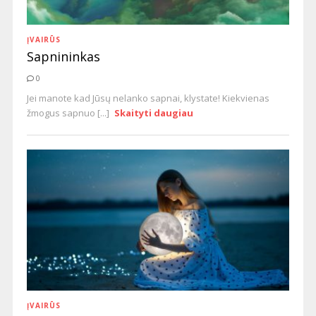
ĮVAIRŪS
Sapnininkas
0
Jei manote kad Jūsų nelanko sapnai, klystate! Kiekvienas
žmogus sapnuo [...]
Skaityti daugiau
ĮVAIRŪS