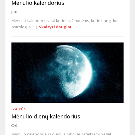
Mėnulio kalendorius
0
Mėnulio kalendorius kai kuriems žmonėms, kurie daug domisi
astrologija [...]
Skaityti daugiau
ĮVAIRŪS
Mėnulio dienų kalendorius
0
Mėnulio kalendoriaus dienų simboliai pateikiami pagal