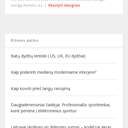
senąją Avestos a [...]
Skaityti daugiau
Kitiems patiko
Batų dydžių lentelė ( US, UK, EU dydžiai)
Kaip priderinti medieną moderniame interjere?
Kaip kovoti prieš langų rasojimą
Daugiadimensiniai žaidėjai: Profesionalūs sportininkai,
kurie pereina į elektroninius sportus
Lietuviai skolinasi vis didesnes sumas – kodėl tai geras