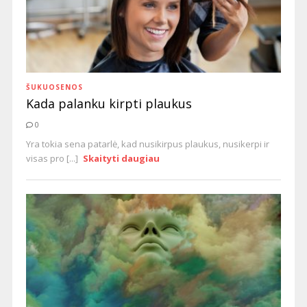
ŠUKUOSENOS
Kada palanku kirpti plaukus
0
Yra tokia sena patarlė, kad nusikirpus plaukus, nusikerpi ir
visas pro [...]
Skaityti daugiau