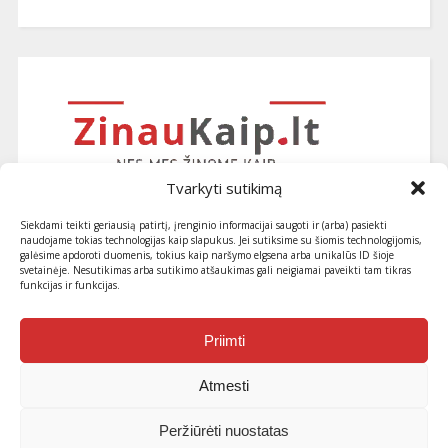
Tvarkyti sutikimą
Siekdami teikti geriausią patirtį, įrenginio informacijai saugoti ir (arba) pasiekti
naudojame tokias technologijas kaip slapukus. Jei sutiksime su šiomis technologijomis,
galėsime apdoroti duomenis, tokius kaip naršymo elgsena arba unikalūs ID šioje
svetainėje. Nesutikimas arba sutikimo atšaukimas gali neigiamai paveikti tam tikras
funkcijas ir funkcijas.
Užsiprenumeruokite naujausius
straipsnius ir patarimus
Priimti
Atmesti
Peržiūrėti nuostatas