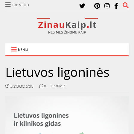
TOP MENIU
MENIU
Lietuvos ligoninės
Prieš 8 mėnesiai
0
ZinauKaip