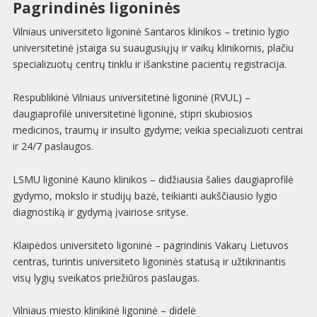
Pagrindinės ligoninės
Vilniaus universiteto ligoninė Santaros klinikos – tretinio lygio
universitetinė įstaiga su suaugusiųjų ir vaikų klinikomis, plačiu
specializuotų centrų tinklu ir išankstine pacientų registracija.
Respublikinė Vilniaus universitetinė ligoninė (RVUL) –
daugiaprofilė universitetinė ligoninė, stipri skubiosios
medicinos, traumų ir insulto gydyme; veikia specializuoti centrai
ir 24/7 paslaugos.
LSMU ligoninė Kauno klinikos – didžiausia šalies daugiaprofilė
gydymo, mokslo ir studijų bazė, teikianti aukščiausio lygio
diagnostiką ir gydymą įvairiose srityse.
Klaipėdos universiteto ligoninė – pagrindinis Vakarų Lietuvos
centras, turintis universiteto ligoninės statusą ir užtikrinantis
visų lygių sveikatos priežiūros paslaugas.
Vilniaus miesto klinikinė ligoninė – didelė