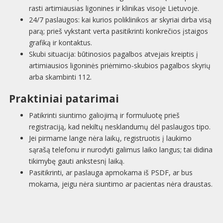
rasti artimiausias ligonines ir klinikas visoje Lietuvoje.
24/7 paslaugos: kai kurios poliklinikos ar skyriai dirba visą
parą; prieš vykstant verta pasitikrinti konkrečios įstaigos
grafiką ir kontaktus.
Skubi situacija: būtinosios pagalbos atvejais kreiptis į
artimiausios ligoninės priėmimo-skubios pagalbos skyrių
arba skambinti 112.
Praktiniai patarimai
Patikrinti siuntimo galiojimą ir formuluotę prieš
registraciją, kad nekiltų nesklandumų dėl paslaugos tipo.
Jei pirmame lange nėra laikų, registruotis į laukimo
sąrašą telefonu ir nurodyti galimus laiko langus; tai didina
tikimybę gauti ankstesnį laiką.
Pasitikrinti, ar paslauga apmokama iš PSDF, ar bus
mokama, jeigu nėra siuntimo ar pacientas nėra draustas.