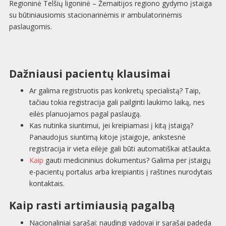
Regioninė Telšių ligoninė – Žemaitijos regiono gydymo įstaiga
su būtiniausiomis stacionarinėmis ir ambulatorinėmis
paslaugomis.
Dažniausi pacientų klausimai
Ar galima registruotis pas konkretų specialistą? Taip,
tačiau tokia registracija gali pailginti laukimo laiką, nes
eilės planuojamos pagal paslaugą.
Kas nutinka siuntimui, jei kreipiamasi į kitą įstaigą?
Panaudojus siuntimą kitoje įstaigoje, ankstesnė
registracija ir vieta eilėje gali būti automatiškai atšaukta.
Kaip
gauti medicininius dokumentus? Galima per įstaigų
e-pacientų portalus arba kreipiantis į raštines nurodytais
kontaktais.
Kaip rasti artimiausią pagalbą
Nacionaliniai sąrašai: naudingi vadovai ir sąrašai padeda