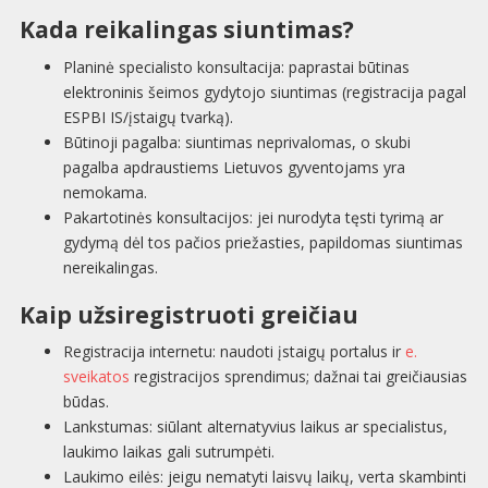
Kada reikalingas siuntimas?
Planinė specialisto konsultacija: paprastai būtinas
elektroninis šeimos gydytojo siuntimas (registracija pagal
ESPBI IS/įstaigų tvarką).
Būtinoji pagalba: siuntimas neprivalomas, o skubi
pagalba apdraustiems Lietuvos gyventojams yra
nemokama.
Pakartotinės konsultacijos: jei nurodyta tęsti tyrimą ar
gydymą dėl tos pačios priežasties, papildomas siuntimas
nereikalingas.
Kaip užsiregistruoti greičiau
Registracija internetu: naudoti įstaigų portalus ir
e.
sveikatos
registracijos sprendimus; dažnai tai greičiausias
būdas.
Lankstumas: siūlant alternatyvius laikus ar specialistus,
laukimo laikas gali sutrumpėti.
Laukimo eilės: jeigu nematyti laisvų laikų, verta skambinti