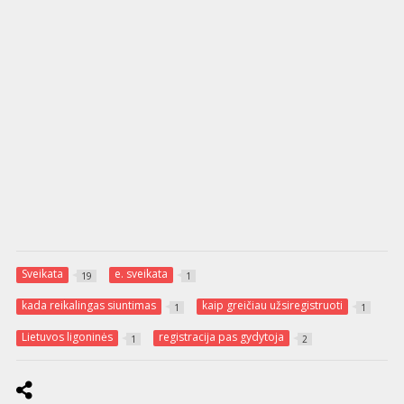
Sveikata
e. sveikata
19
1
kada reikalingas siuntimas
kaip greičiau užsiregistruoti
1
1
Lietuvos ligoninės
registracija pas gydytoja
1
2