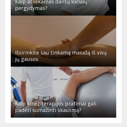
Kaip atliekamas dantų kanalų
pergydymas?
Išsirinkite sau tinkamą masažą iš visų
jų gausos
Kaip kineziterapijos pratimai gali
padėti sumažinti skausmą?