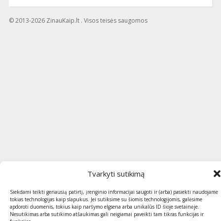
© 2013-2026 ZinauKaip.lt . Visos teisės saugomos
Tvarkyti sutikimą
Siekdami teikti geriausią patirtį, įrenginio informacijai saugoti ir (arba) pasiekti naudojame
tokias technologijas kaip slapukus. Jei sutiksime su šiomis technologijomis, galėsime
apdoroti duomenis, tokius kaip naršymo elgsena arba unikalūs ID šioje svetainėje.
Nesutikimas arba sutikimo atšaukimas gali neigiamai paveikti tam tikras funkcijas ir