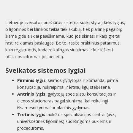
Lietuvoje sveikatos priežiūros sistema suskirstyta į kelis lygius,
o ligoninės bei klinikos teikia tiek skubią, tiek planinę pagalbą;
šiame gide aiškiai paaiškinama, kuo jos skiriasi ir kaip greitai
rasti reikiamas paslaugas. Be to, rasite praktinius patarimus,
kaip registruotis, kada reikalingas siuntimas ir kur ieškoti
oficialios informacijos bei eilių.
Sveikatos sistemos lygiai
Pirminis lygis
: šeimos gydytojas ir komanda, pirma
konsultacija, nukreipimai ir lėtinių ligų stebėsena.
Antrinis lygis
: gydytojų specialistų konsultacijos ir
dienos stacionaras pagal siuntimą, kai reikalingi
išsamesni tyrimai ar planinis gydymas.
Tretinis lygis
: aukštos specializacijos centrai (pvz.,
universitetinės ligoninės) sudėtingoms būklėms ir
procedūroms.