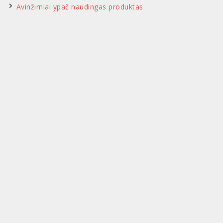
Avinžirniai ypač naudingas produktas