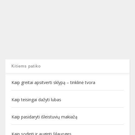
Kitiems patiko
Kaip greitai apsitverti sklypą – tinklinė tvora
Kaip teisingai dažyti lubas
Kaip pasidaryti išleistuvių makiažą
Kaip sodinti ir auginti šilauoges