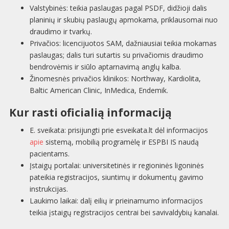
Valstybinės: teikia paslaugas pagal PSDF, didžioji dalis
planinių ir skubių paslaugų apmokama, priklausomai nuo
draudimo ir tvarkų.
Privačios: licencijuotos SAM, dažniausiai teikia mokamas
paslaugas; dalis turi sutartis su privačiomis draudimo
bendrovėmis ir siūlo aptarnavimą anglų kalba.
Žinomesnės privačios klinikos: Northway, Kardiolita,
Baltic American Clinic, InMedica, Endemik.
Kur rasti oficialią informaciją
E. sveikata: prisijungti prie esveikata.lt dėl informacijos
apie
sistemą, mobilią programėlę ir ESPBI IS naudą
pacientams.
Įstaigų portalai: universitetinės ir regioninės ligoninės
pateikia registracijos, siuntimų ir dokumentų gavimo
instrukcijas.
Laukimo laikai: dalį eilių ir prieinamumo informacijos
teikia įstaigų registracijos centrai bei savivaldybių kanalai.