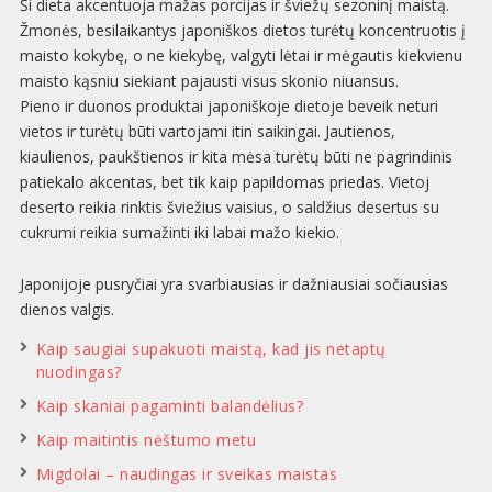
Ši dieta akcentuoja mažas porcijas ir šviežų sezoninį maistą.
Žmonės, besilaikantys japoniškos dietos turėtų koncentruotis į
maisto kokybę, o ne kiekybę, valgyti lėtai ir mėgautis kiekvienu
maisto kąsniu siekiant pajausti visus skonio niuansus.
Pieno ir duonos produktai japoniškoje dietoje beveik neturi
vietos ir turėtų būti vartojami itin saikingai. Jautienos,
kiaulienos, paukštienos ir kita mėsa turėtų būti ne pagrindinis
patiekalo akcentas, bet tik kaip papildomas priedas. Vietoj
deserto reikia rinktis šviežius vaisius, o saldžius desertus su
cukrumi reikia sumažinti iki labai mažo kiekio.
Japonijoje pusryčiai yra svarbiausias ir dažniausiai sočiausias
dienos valgis.
Kaip saugiai supakuoti maistą, kad jis netaptų
nuodingas?
Kaip skaniai pagaminti balandėlius?
Kaip maitintis nėštumo metu
Migdolai – naudingas ir sveikas maistas