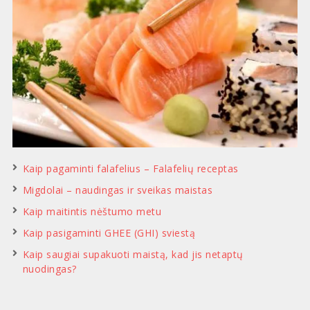
Kaip pagaminti falafelius – Falafelių receptas
Migdolai – naudingas ir sveikas maistas
Kaip maitintis nėštumo metu
Kaip pasigaminti GHEE (GHI) sviestą
Kaip saugiai supakuoti maistą, kad jis netaptų
nuodingas?