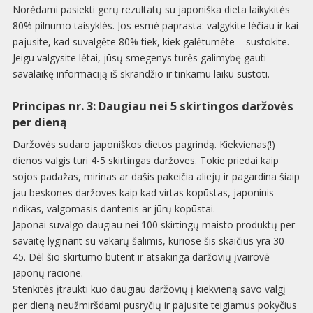
Norėdami pasiekti gerų rezultatų su japoniška dieta laikykitės
80% pilnumo taisyklės. Jos esmė paprasta: valgykite lėčiau ir kai
pajusite, kad suvalgėte 80% tiek, kiek galėtumėte – sustokite.
Jeigu valgysite lėtai, jūsų smegenys turės galimybę gauti
savalaikę informaciją iš skrandžio ir tinkamu laiku sustoti.
Principas nr. 3: Daugiau nei 5 skirtingos daržovės
per dieną
Daržovės sudaro japoniškos dietos pagrindą. Kiekvienas(!)
dienos valgis turi 4-5 skirtingas daržoves. Tokie priedai kaip
sojos padažas, mirinas ar dašis pakeičia aliejų ir pagardina šiaip
jau beskones daržoves kaip kad virtas kopūstas, japoninis
ridikas, valgomasis dantenis ar jūrų kopūstai.
Japonai suvalgo daugiau nei 100 skirtingų maisto produktų per
savaitę lyginant su vakarų šalimis, kuriose šis skaičius yra 30-
45. Dėl šio skirtumo būtent ir atsakinga daržovių įvairovė
japonų racione.
Stenkitės įtraukti kuo daugiau daržovių į kiekvieną savo valgį
per dieną neužmiršdami pusryčių ir pajusite teigiamus pokyčius