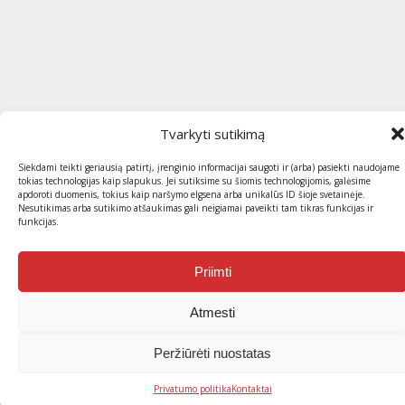
Tvarkyti sutikimą
Siekdami teikti geriausią patirtį, įrenginio informacijai saugoti ir (arba) pasiekti naudojame
tokias technologijas kaip slapukus. Jei sutiksime su šiomis technologijomis, galėsime
apdoroti duomenis, tokius kaip naršymo elgsena arba unikalūs ID šioje svetainėje.
Nesutikimas arba sutikimo atšaukimas gali neigiamai paveikti tam tikras funkcijas ir
funkcijas.
Priimti
Atmesti
Peržiūrėti nuostatas
Privatumo politika
Kontaktai