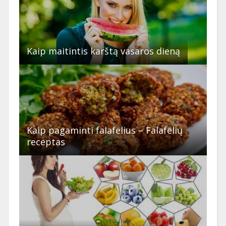
Kaip maitintis karštą vasaros dieną
Kaip pagaminti falafelius – Falafelių
receptas