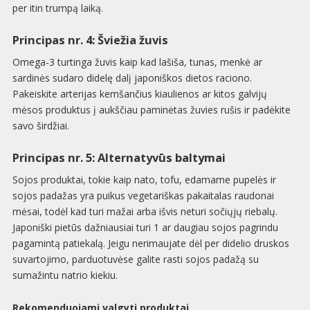
per itin trumpą laiką.
Principas nr. 4: Šviežia žuvis
Omega-3 turtinga žuvis kaip kad lašiša, tunas, menkė ar
sardinės sudaro didelę dalį japoniškos dietos raciono.
Pakeiskite arterijas kemšančius kiaulienos ar kitos galvijų
mėsos produktus į aukščiau paminėtas žuvies rušis ir padėkite
savo širdžiai.
Principas nr. 5: Alternatyvūs baltymai
Sojos produktai, tokie kaip nato, tofu, edamame pupelės ir
sojos padažas yra puikus vegetariškas pakaitalas raudonai
mėsai, todėl kad turi mažai arba išvis neturi sočiųjų riebalų.
Japoniški pietūs dažniausiai turi 1 ar daugiau sojos pagrindu
pagamintą patiekalą. Jeigu nerimaujate dėl per didelio druskos
suvartojimo, parduotuvėse galite rasti sojos padažą su
sumažintu natrio kiekiu.
Rekomenduojami valgyti produktai