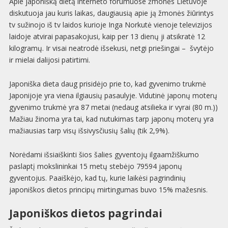
Apie japonišką dietą interneto forumuose žmonės Lietuvoje
diskutuoja jau kuris laikas, daugiausią apie ją žmonės žiūrintys
tv sužinojo iš tv laidos kurioje Inga Norkutė vienoje televizijos
laidoje atvirai papasakojusi, kaip per 13 dienų ji atsikratė 12
kilogramų. Ir visai neatrodė išsekusi, netgi priešingai – švytėjo
ir mielai dalijosi patirtimi.
Japoniška dieta daug prisidėjo prie to, kad gyvenimo trukmė
Japonijoje yra viena ilgiausių pasaulyje. Vidutinė japonų moterų
gyvenimo trukmė yra 87 metai (nedaug atsilieka ir vyrai (80 m.))
Mažiau žinoma yra tai, kad nutukimas tarp japonų moterų yra
mažiausias tarp visų išsivysčiusių šalių (tik 2,9%).
Norėdami išsiaiškinti šios šalies gyventojų ilgaamžiškumo
paslaptį mokslininkai 15 metų stebėjo 79594 japonų
gyventojus. Paaiškėjo, kad tų, kurie laikėsi pagrindinių
japoniškos dietos principų mirtingumas buvo 15% mažesnis.
Japoniškos dietos pagrindai