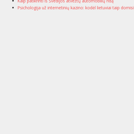
Kaip patikrinti iš Švedijos atvežtų automobilių ridą
Psichologija už internetinių kazino: kodėl lietuviai taip domisi