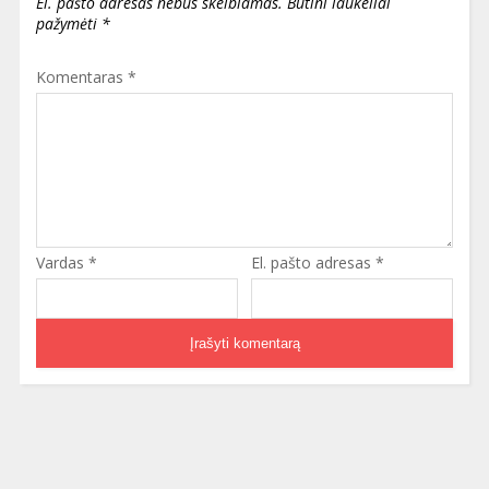
El. pašto adresas nebus skelbiamas.
Būtini laukeliai
pažymėti
*
Komentaras
*
Vardas
*
El. pašto adresas
*