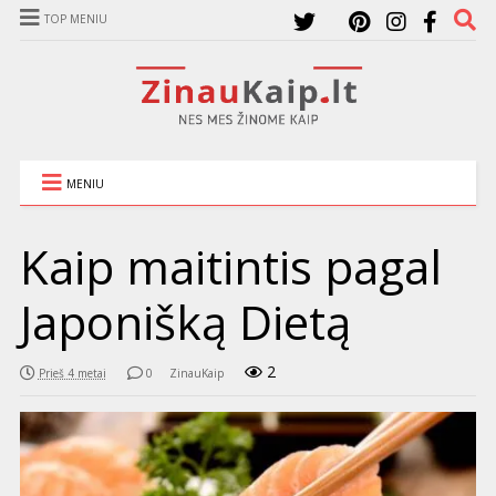
TOP MENIU
MENIU
Kaip maitintis pagal
Japonišką Dietą
2
Prieš 4 metai
0
ZinauKaip