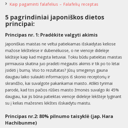
Kaip pagaminti falafelius – Falafelių receptas
5 pagrindiniai japoniškos dietos
principai:
Principas nr. 1: Pradėkite valgyti akimis
Japoniškas maistas ne veltui patiekiamas išskaidytas keliose
mažose lėkštelėse ir dubenėliuose, o ne vienoje didelėje
lėkštėje kaip kad mėgsta lietuviai. Tokiu būdu patiektas maistas
pirmiausia skatina juo pradėti mėgautis akimis ir tik po to lėtai
įsidėti į burną. Viso to rezultatas? Jūsų smegenys gauna
daugiau laiko sulaukti informacijos iš skonio receptorių ir
skrandžio, kai suvalgote pakankamai maisto. Atlikti tyrimai
parodė, kad tos pačios rūšies maisto žmonės suvalgo iki 45%
daugiau, kai jis būna patiektas vienoje didelėje lėkštėje lyginant
su į kelias mažesnes lėkštes išskaidytu maistu.
Principas nr.2: 80% pilnumo taisyklė (jap. Hara
Hachibunme)