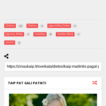
Dietos
Dietos
Japoniška Dieta
12
1
1
Japonų dieta
maistas
sveika dieta
1
9
1
svoris
3
TAIP PAT GALI PATIKTI