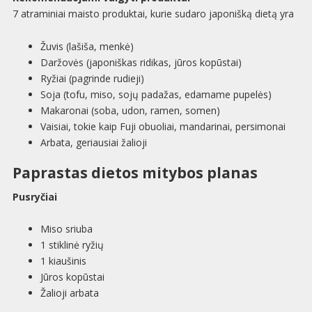
7 atraminiai maisto produktai, kurie sudaro japonišką dietą yra
Žuvis (lašiša, menkė)
Daržovės (japoniškas ridikas, jūros kopūstai)
Ryžiai (pagrinde rudieji)
Soja (tofu, miso, sojų padažas, edamame pupelės)
Makaronai (soba, udon, ramen, somen)
Vaisiai, tokie kaip Fuji obuoliai, mandarinai, persimonai
Arbata, geriausiai žalioji
Paprastas dietos mitybos planas
Pusryčiai
Miso sriuba
1 stiklinė ryžių
1 kiaušinis
Jūros kopūstai
Žalioji arbata