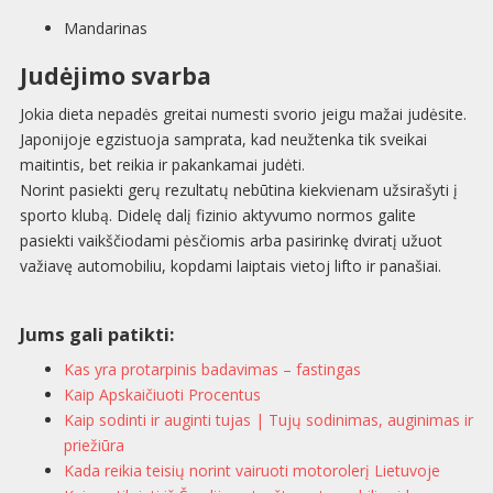
Mandarinas
Judėjimo svarba
Jokia dieta nepadės greitai numesti svorio jeigu mažai judėsite.
Japonijoje egzistuoja samprata, kad neužtenka tik sveikai
maitintis, bet reikia ir pakankamai judėti.
Norint pasiekti gerų rezultatų nebūtina kiekvienam užsirašyti į
sporto klubą. Didelę dalį fizinio aktyvumo normos galite
pasiekti vaikščiodami pėsčiomis arba pasirinkę dviratį užuot
važiavę automobiliu, kopdami laiptais vietoj lifto ir panašiai.
Jums gali patikti:
Kas yra protarpinis badavimas – fastingas
Kaip Apskaičiuoti Procentus
Kaip sodinti ir auginti tujas | Tujų sodinimas, auginimas ir
priežiūra
Kada reikia teisių norint vairuoti motorolerį Lietuvoje