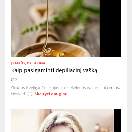
ĮVAIRŪS
,
PATARIMAI
Kaip pasigaminti depiliacinį vašką
0
Gražios ir žvilgančios kojos- tai kiekvienos vasaros akcentas.
Nesvarb [...]
Skaityti daugiau