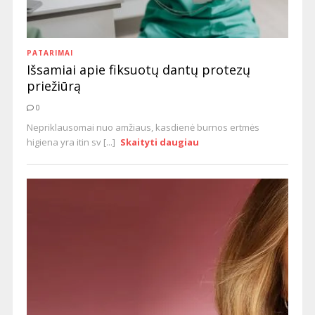
PATARIMAI
Išsamiai apie fiksuotų dantų protezų
priežiūrą
0
Nepriklausomai nuo amžiaus, kasdienė burnos ertmės
higiena yra itin sv [...]
Skaityti daugiau