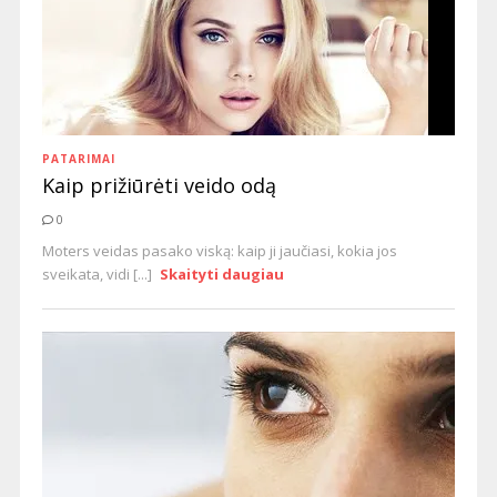
PATARIMAI
Kaip prižiūrėti veido odą
0
Moters veidas pasako viską: kaip ji jaučiasi, kokia jos
sveikata, vidi [...]
Skaityti daugiau