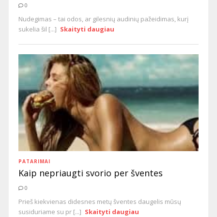
0
Nudegimas – tai odos, ar gilesnių audinių pažeidimas, kurį
sukelia šil [...]
Skaityti daugiau
PATARIMAI
Kaip nepriaugti svorio per šventes
0
Prieš kiekvienas didesnes metų šventes daugelis mūsų
susiduriame su pr [...]
Skaityti daugiau