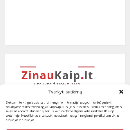
Tvarkyti sutikimą
Siekdami teikti geriausią patirtį, įrenginio informacijai saugoti ir (arba) pasiekti
naudojame tokias technologijas kaip slapukus. Jei sutiksime su šiomis technologijomis,
galėsime apdoroti duomenis, tokius kaip naršymo elgsena arba unikalūs ID šioje
svetainėje. Nesutikimas arba sutikimo atšaukimas gali neigiamai paveikti tam tikras
funkcijas ir funkcijas.
Užsiprenumeruokite naujausius