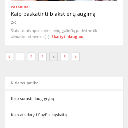
PATARIMAI
Kaip paskatinti blakstienų augimą
0
Šiais laikais apstu priemonių, galinčių padėti ne tik
užmaskuoti menku [...]
Skaityti daugiau
1
2
3
4
5
Kitiems patiko
Kaip surasti daug grybų
Kaip atsidaryti PayPal sąskaitą