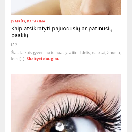
ĮVAIRŪS
,
PATARIMAI
Kaip atsikratyti pajuodusių ar patinusių
paakių
0
Šiais laikais gyvenimo tempas yra itin didelis, na o tai, žinoma,
lemi [...]
Skaityti daugiau