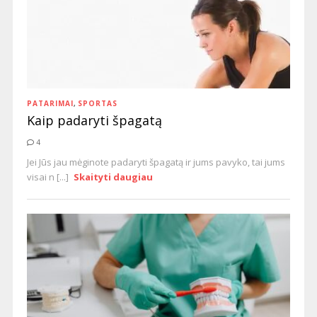
PATARIMAI
,
SPORTAS
Kaip padaryti špagatą
4
Jei Jūs jau mėginote padaryti špagatą ir jums pavyko, tai jums
visai n [...]
Skaityti daugiau