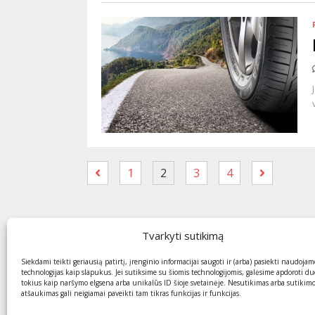
1
2
3
4
Tvarkyti sutikimą
Siekdami teikti geriausią patirtį, įrenginio informacijai saugoti ir (arba) pasiekti naudojam
technologijas kaip slapukus. Jei sutiksime su šiomis technologijomis, galėsime apdoroti d
tokius kaip naršymo elgsena arba unikalūs ID šioje svetainėje. Nesutikimas arba sutikim
atšaukimas gali neigiamai paveikti tam tikras funkcijas ir funkcijas.