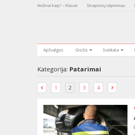
Nežinai kaip? – Klausk
Straipsnių talpinimas
Apžvalgos
Grožis
Sveikata
Kategorija:
Patarimai
1
2
3
4