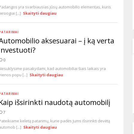
Padangos yra svarbiausias jūsų automobilio elementas, kuris
tiesiogiai [...]
Skaityti daugiau
PATARIMAI
Automobilio aksesuarai – į ką verta
investuoti?
0
Nesuklysime pasakydami, kad automobiliai šiais laikais yra
vienos popu [...]
Skaityti daugiau
PATARIMAI
Kaip išsirinkti naudotą automobilį
7
Pateikiame keletą patarimų, kurie padės Jums išsirinkti devėtą
automob [...]
Skaityti daugiau