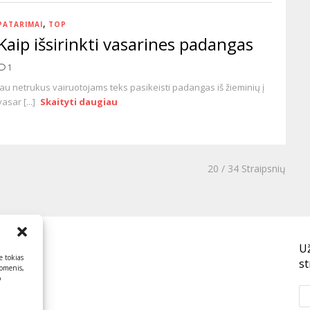
,
PATARIMAI
TOP
Kaip išsirinkti vasarines padangas
1
Jau netrukus vairuotojams teks pasikeisti padangas iš žieminių į
vasar [...]
Skaityti daugiau
20
/ 34 Straipsnių
U
e tokias
st
uomenis,
o