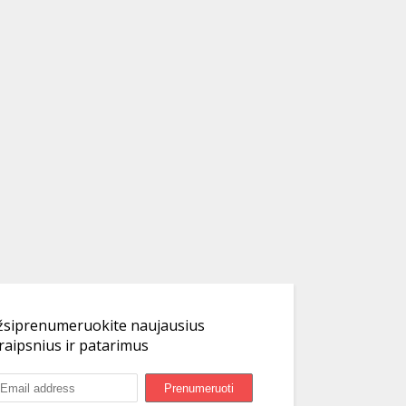
žsiprenumeruokite naujausius
raipsnius ir patarimus