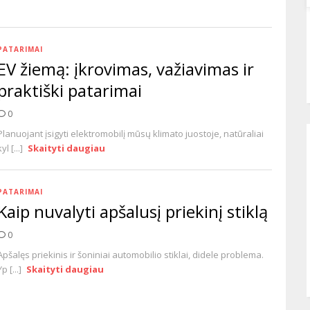
PATARIMAI
EV žiemą: įkrovimas, važiavimas ir
praktiški patarimai
0
Planuojant įsigyti elektromobilį mūsų klimato juostoje, natūraliai
kyl [...]
Skaityti daugiau
PATARIMAI
Kaip nuvalyti apšalusį priekinį stiklą
0
Apšalęs priekinis ir šoniniai automobilio stiklai, didele problema.
Yp [...]
Skaityti daugiau