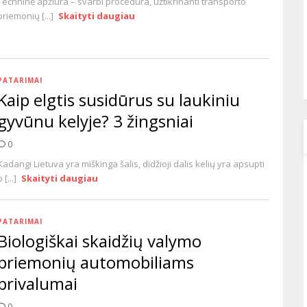
Techninė apžiūra – svarbi procedūra, užtikrinanti transporto
priemonių [...]
Skaityti daugiau
PATARIMAI
Kaip elgtis susidūrus su laukiniu
gyvūnu kelyje? 3 žingsniai
0
Kadangi Lietuva yra miškinga šalis, didžioji dalis kelių yra apsupti
p [...]
Skaityti daugiau
PATARIMAI
Biologiškai skaidžių valymo
priemonių automobiliams
privalumai
0