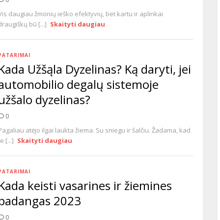
Vis daugiau žmonių ieško efektyvių, bet kartu ir aplinkai
draugiškų bū [...]
Skaityti daugiau
PATARIMAI
Kada Užšąla Dyzelinas? Ką daryti, jei
automobilio degalų sistemoje
užšalo dyzelinas?
0
Pagaliau atėjo ilgai laukta žiema. Su sniegu ir šalčiu. Žadama, kad
te [...]
Skaityti daugiau
PATARIMAI
Kada keisti vasarines ir žiemines
padangas 2023
0