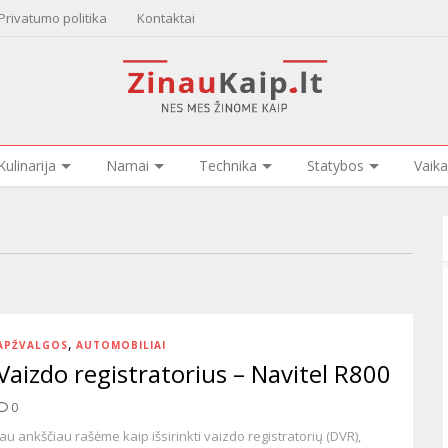
Privatumo politika
Kontaktai
Kulinarija
Namai
Technika
Statybos
Vaika
,
APŽVALGOS
AUTOMOBILIAI
Vaizdo registratorius – Navitel R800
0
Jau ankščiau rašėme kaip išsirinkti vaizdo registratorių (DVR),