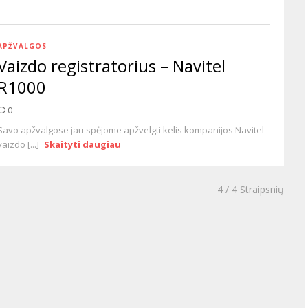
APŽVALGOS
Vaizdo registratorius – Navitel
R1000
0
Savo apžvalgose jau spėjome apžvelgti kelis kompanijos Navitel
vaizdo [...]
Skaityti daugiau
4
/ 4 Straipsnių