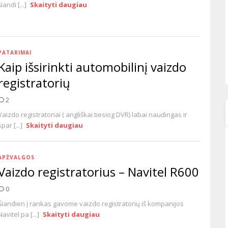
šiandi [...]
Skaityti daugiau
PATARIMAI
Kaip išsirinkti automobilinį vaizdo
registratorių
2
Vaizdo registratoriai ( angliškai tiesiog DVR) labai naudingas ir
spar [...]
Skaityti daugiau
APŽVALGOS
Vaizdo registratorius – Navitel R600
0
Šiandien į rankas gavome vaizdo registratorių iš kompanijos
Navitel pa [...]
Skaityti daugiau