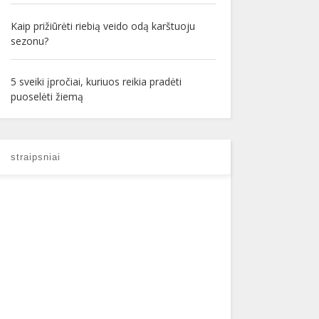
Kaip prižiūrėti riebią veido odą karštuoju
sezonu?
5 sveiki įpročiai, kuriuos reikia pradėti
puoselėti žiemą
straipsniai