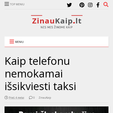
TOP MENIU
MENIU
Kaip telefonu
nemokamai
išsikviesti taksi
Prieš 4 metai
0
ZinauKaip