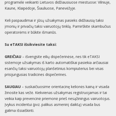
programėlė veikianti Lietuvos didžiausiuose miestuose: Vilniuje,
Kaune, Klaipėdoje, Šiauliuose, Panevėžyje.
Keli paspaudimai ir jūsų užsakymas pasieks didžiausią taksi
įmonių ir privačių taksi vairuotojų tinklą. Pamirškite skambučius
operatorėms ir būkite išmanūs.
Su eTAKSI išsikviesite taksi:
GREIČIAU
– išvengsite eilių dispečerinėse, nes tik eTAKSI
sistemoje užsakymas iš karto automatiškai pasiekia arčiausiai
esančių taksi vairuotojų planšetinius kompiuterius bei visas
prisijungusias tradicines dispečerines.
SAUGIAU
– suskaičiuosime orientacinę kelionės kainą ir visada
žinosite kas vežė. Kiekvienas užsakymas registruojamas ir tai
veikia kaip prevencinė priemonė prieš nesąžiningus vairuotojus.
Įvykus incidentui (pvz. palikus asmeninį daiktą) visada bus
galima išsiaiškinti.