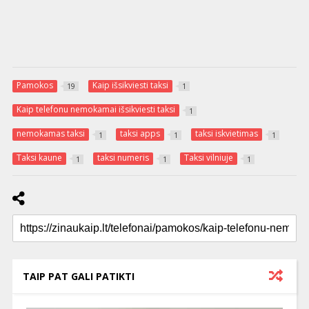
Pamokos
Kaip išsikviesti taksi
19
1
Kaip telefonu nemokamai išsikviesti taksi
1
nemokamas taksi
taksi apps
taksi iskvietimas
1
1
1
Taksi kaune
taksi numeris
Taksi vilniuje
1
1
1
TAIP PAT GALI PATIKTI