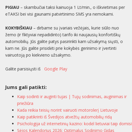
PIGIAU
– skambučiai taksi kainuoja 1 Lt/min., o iškvietimas per
eTAKSI bei visi gaunami patvirtinimo SMS yra nemokami.
KOKYBIŠKIAU
– dirbame su įvariais vežėjais, kurie siūlo nuo
žemo (ir fiktyviai nepadidinto) tarifo iki naujausių konfortiškų
automobilių. Jūs galite patys pasirinkti kam užsakymą siųsti, o
kam ne. Jūs galite prisidėti prie kokybės gerinimo ir įvertinti
vairuotoją po kiekvieno užsakymo.
Galite parsisiųsti iš
Google Play
Jums gali patikti:
Kaip sodinti ir auginti tujas | Tujų sodinimas, auginimas ir
priežiūra
Kada reikia teisių norint vairuoti motorolerį Lietuvoje
Kaip patikrinti iš Švedijos atvežtų automobilių ridą
Psichologija už internetinių kazino: kodėl lietuviai taip domisi
Sėjos Kalendorius 2026: Optimalus Sodinimo Gidas