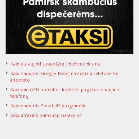
Kaip atnaujinti subraižytą telefono ekraną
Kaip naudotis Google Maps navigacija telefone be
interneto
Kaip microSD atminties kortelės pagalba atnaujinti
telefoną
Kaip naudotis Smart-ID programėle
Kaip atrakinti Samsung Galaxy S4