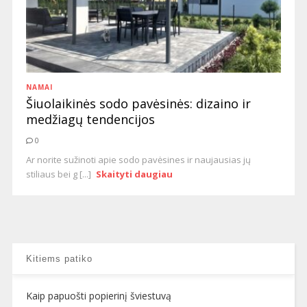
NAMAI
Šiuolaikinės sodo pavėsinės: dizaino ir
medžiagų tendencijos
0
Ar norite sužinoti apie sodo pavėsines ir naujausias jų
stiliaus bei g [...]
Skaityti daugiau
Kitiems patiko
Kaip papuošti popierinį šviestuvą