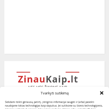
Tvarkyti sutikimą
Siekdami teikti geriausią patirtį, įrenginio informacijai saugoti ir (arba) pasiekti
naudojame tokias technologijas kaip slapukus. Jei sutiksime su šiomis technologijomis,