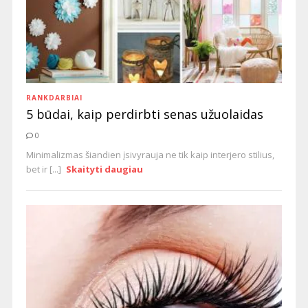
RANKDARBIAI
5 būdai, kaip perdirbti senas užuolaidas
0
Minimalizmas šiandien įsivyrauja ne tik kaip interjero stilius,
bet ir [...]
Skaityti daugiau