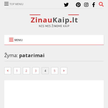
TOP MENIU
MENIU
Žyma:
patarimai
1
2
3
4
5