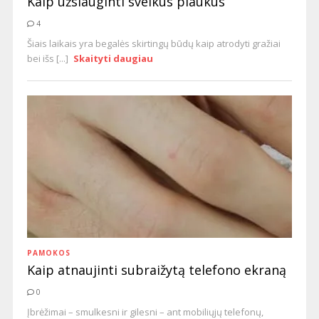
Kaip užsiauginti sveikus plaukus
4
Šiais laikais yra begalės skirtingų būdų kaip atrodyti gražiai
bei išs [...]
Skaityti daugiau
PAMOKOS
Kaip atnaujinti subraižytą telefono ekraną
0
Įbrėžimai – smulkesni ir gilesni – ant mobiliųjų telefonų,