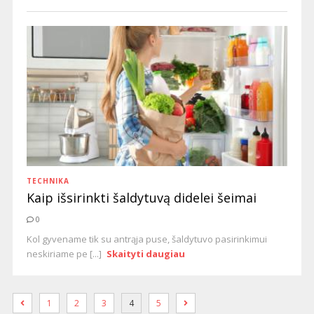
TECHNIKA
Kaip išsirinkti šaldytuvą didelei šeimai
0
Kol gyvename tik su antrąja puse, šaldytuvo pasirinkimui
neskiriame pe [...]
Skaityti daugiau
1
2
3
4
5