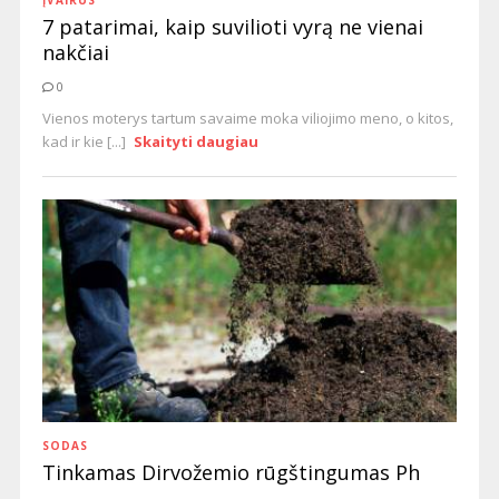
ĮVAIRŪS
7 patarimai, kaip suvilioti vyrą ne vienai
nakčiai
0
Vienos moterys tartum savaime moka viliojimo meno, o kitos,
kad ir kie [...]
Skaityti daugiau
SODAS
Tinkamas Dirvožemio rūgštingumas Ph