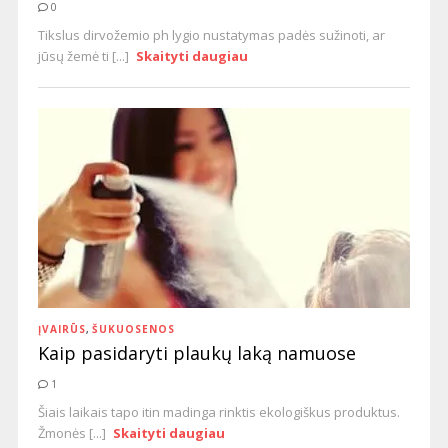
0
Tikslus dirvožemio ph lygio nustatymas padės sužinoti, ar
jūsų žemė ti [...]
Skaityti daugiau
ĮVAIRŪS
,
ŠUKUOSENOS
Kaip pasidaryti plaukų laką namuose
1
Šiais laikais tapo itin madinga rinktis ekologiškus produktus.
Žmonės [...]
Skaityti daugiau