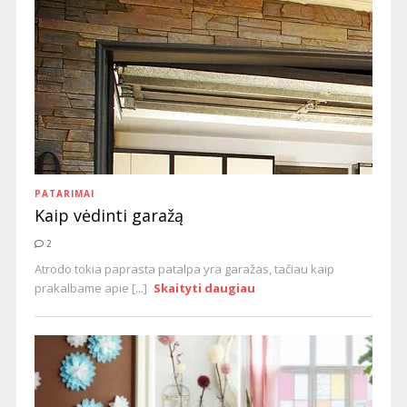
PATARIMAI
Kaip vėdinti garažą
2
Atrodo tokia paprasta patalpa yra garažas, tačiau kaip
prakalbame apie [...]
Skaityti daugiau