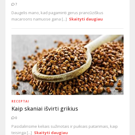
7
Daugelis mano, kad pagaminti gerus prancūziškus
macaroons namuose gana [...]
Skaityti daugiau
RECEPTAI
Kaip skaniai išvirti grikius
0
Pasidalinsime keliais sužinotais ir puikiais patarimais, kaip
teisinga [...]
Skaityti daugiau