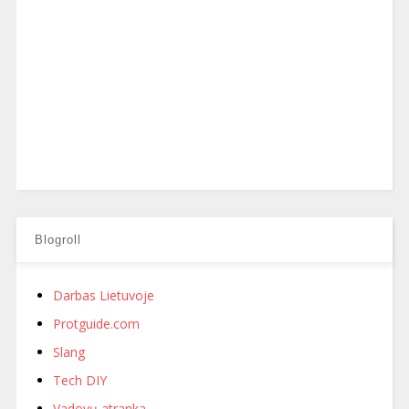
Blogroll
Darbas Lietuvoje
Protguide.com
Slang
Tech DIY
Vadovų atranka