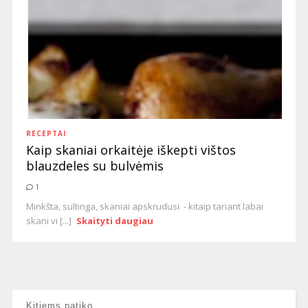
RECEPTAI
Kaip skaniai orkaitėje iškepti vištos
blauzdeles su bulvėmis
1
Minkšta, sultinga, skaniai apskrudusi - kitaip tariant labai
skani vi [...]
Skaityti daugiau
Kitiems patiko