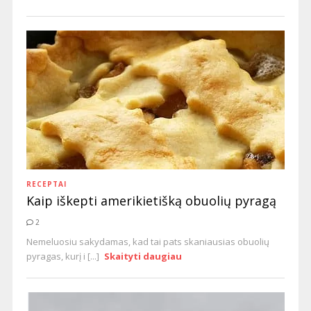
RECEPTAI
Kaip iškepti amerikietišką obuolių pyragą
2
Nemeluosiu sakydamas, kad tai pats skaniausias obuolių
pyragas, kurį i [...]
Skaityti daugiau