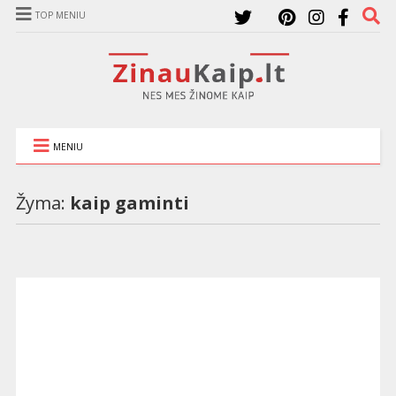
TOP MENIU
MENIU
Žyma:
kaip gaminti