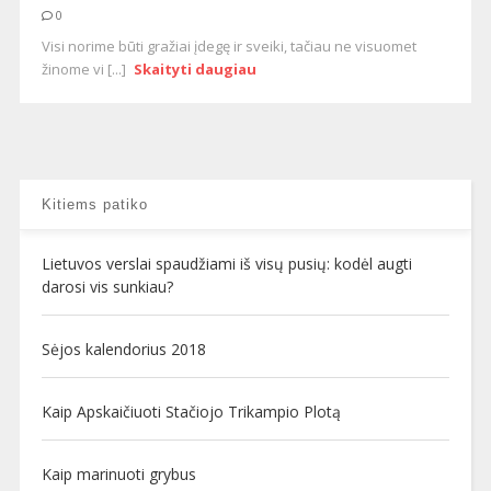
0
Visi norime būti gražiai įdegę ir sveiki, tačiau ne visuomet
žinome vi [...]
Skaityti daugiau
Kitiems patiko
Lietuvos verslai spaudžiami iš visų pusių: kodėl augti
darosi vis sunkiau?
Sėjos kalendorius 2018
Kaip Apskaičiuoti Stačiojo Trikampio Plotą
Kaip marinuoti grybus