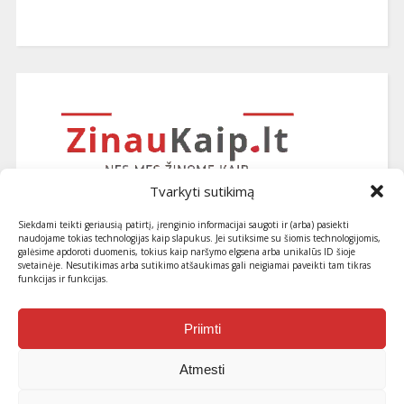
Tvarkyti sutikimą
Siekdami teikti geriausią patirtį, įrenginio informacijai saugoti ir (arba) pasiekti
naudojame tokias technologijas kaip slapukus. Jei sutiksime su šiomis technologijomis,
galėsime apdoroti duomenis, tokius kaip naršymo elgsena arba unikalūs ID šioje
svetainėje. Nesutikimas arba sutikimo atšaukimas gali neigiamai paveikti tam tikras
funkcijas ir funkcijas.
Užsiprenumeruokite naujausius
straipsnius ir patarimus
Priimti
Atmesti