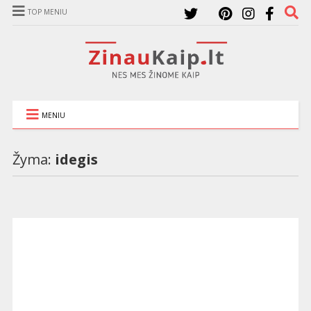
TOP MENIU
MENIU
Žyma:
idegis