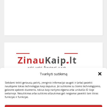
Tvarkyti sutikimą
Siekdami teikti geriausią patirtį, įrenginio informacijai saugoti ir (arba) pasiekti
naudojame tokias technologijas kaip slapukus. Jei sutiksime su šiomis technologijomis,
galėsime apdoroti duomenis, tokius kaip naršymo elgsena arba unikalūs ID šioje
svetainėje. Nesutikimas arba sutikimo atšaukimas gali neigiamai paveikti tam tikras
funkcijas ir funkcijas.
Užsiprenumeruokite naujausius