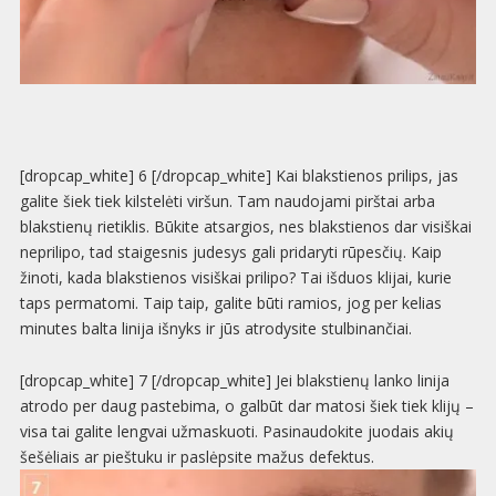
[dropcap_white] 6 [/dropcap_white] Kai blakstienos prilips, jas
galite šiek tiek kilstelėti viršun. Tam naudojami pirštai arba
blakstienų rietiklis. Būkite atsargios, nes blakstienos dar visiškai
neprilipo, tad staigesnis judesys gali pridaryti rūpesčių. Kaip
žinoti, kada blakstienos visiškai prilipo? Tai išduos klijai, kurie
taps permatomi. Taip taip, galite būti ramios, jog per kelias
minutes balta linija išnyks ir jūs atrodysite stulbinančiai.
[dropcap_white] 7 [/dropcap_white] Jei blakstienų lanko linija
atrodo per daug pastebima, o galbūt dar matosi šiek tiek klijų –
visa tai galite lengvai užmaskuoti. Pasinaudokite juodais akių
šešėliais ar pieštuku ir paslėpsite mažus defektus.