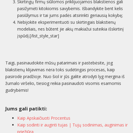
Skirtingų firmų siūlomos priklijuojamos blakstienos gali
pasižymėti kitokiomis savybėmis. Išbandykite bent kelis
pasiūlymus ir tai jums padės atsirinkti geriausią kokybę;
Nebijokite eksperimentuoti su skirtingais blakstienų
modeliais, nes būtent jie akių makiažui suteikia išskirtinį
įspūdį.[/list_style_star]
Taigi, pasinaudokite mūsų patarimais ir pastebėsite, jog
blakstienų klijavimas nėra toks sudėtingas procesas, kaip
pasirodė pradžioje. Nuo šiol ir jūs galite atrodyti lyg mergina iš
žurnalo viršelio, tiesiog reikia pasinaudoti visomis esamomis
gudrybėmis!
Jums gali patikti:
Kaip Apskaičiuoti Procentus
Kaip sodinti ir auginti tujas | Tujų sodinimas, auginimas ir
priežiūra