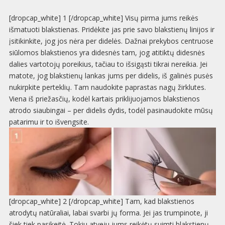
[dropcap_white] 1 [/dropcap_white] Visų pirma jums reikės
išmatuoti blakstienas. Pridėkite jas prie savo blakstienų linijos ir
įsitikinkite, jog jos nėra per didelės. Dažnai prekybos centruose
siūlomos blakstienos yra didesnės tam, jog atitiktų didesnės
dalies vartotojų poreikius, tačiau to išsigąsti tikrai nereikia. Jei
matote, jog blakstienų lankas jums per didelis, iš galinės pusės
nukirpkite perteklių. Tam naudokite paprastas nagų žirklutes.
Viena iš priežasčių, kodėl kartais priklijuojamos blakstienos
atrodo siaubingai – per didelis dydis, todėl pasinaudokite mūsų
patarimu ir to išvengsite.
[dropcap_white] 2 [/dropcap_white] Tam, kad blakstienos
atrodytų natūraliai, labai svarbi jų forma. Jei jas trumpinote, ji
šiek tiek pasikeitė. Tokiu atveju jums reikėtų suimti blakstienų