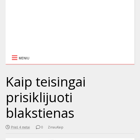
MENIU
Kaip teisingai
prisiklijuoti
blakstienas
Prieš 4 metai
0
ZinauKaip