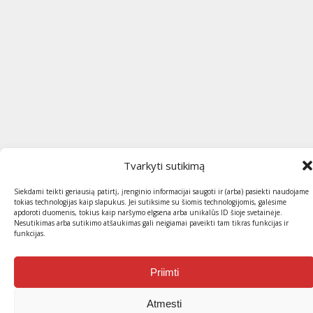
Tvarkyti sutikimą
Siekdami teikti geriausią patirtį, įrenginio informacijai saugoti ir (arba) pasiekti naudojame
tokias technologijas kaip slapukus. Jei sutiksime su šiomis technologijomis, galėsime
apdoroti duomenis, tokius kaip naršymo elgsena arba unikalūs ID šioje svetainėje.
Nesutikimas arba sutikimo atšaukimas gali neigiamai paveikti tam tikras funkcijas ir
funkcijas.
Priimti
Atmesti