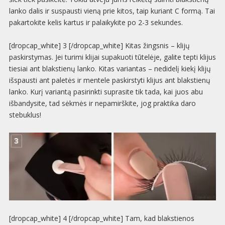
lanko dalis ir suspausti vieną prie kitos, taip kuriant C formą. Tai
pakartokite kelis kartus ir palaikykite po 2-3 sekundes.
[dropcap_white] 3 [/dropcap_white] Kitas žingsnis – klijų
paskirstymas. Jei turimi klijai supakuoti tūtelėje, galite tepti klijus
tiesiai ant blakstienų lanko. Kitas variantas – nedidelį kiekį klijų
išspausti ant paletės ir mentele paskirstyti klijus ant blakstienų
lanko. Kurį variantą pasirinkti suprasite tik tada, kai juos abu
išbandysite, tad sėkmės ir nepamirškite, jog praktika daro
stebuklus!
[dropcap_white] 4 [/dropcap_white] Tam, kad blakstienos