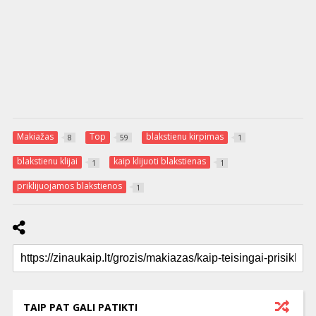
Makiažas
Top
blakstienu kirpimas
8
59
1
blakstienu klijai
kaip klijuoti blakstienas
1
1
priklijuojamos blakstienos
1
TAIP PAT GALI PATIKTI