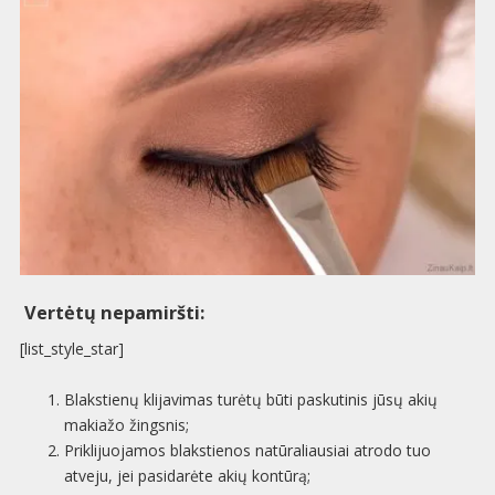
Vertėtų nepamiršti:
[list_style_star]
Blakstienų klijavimas turėtų būti paskutinis jūsų akių
makiažo žingsnis;
Priklijuojamos blakstienos natūraliausiai atrodo tuo
atveju, jei pasidarėte akių kontūrą;