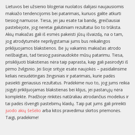
Lietuvos bei užsienio blogeriai nuolatos dalijasi naujausiomis
makiažo tendencijomis bei patarimais, kuriuos galite atkurti
tiesiog namuose. Tiesa, jei jau esate tai bandę, greičiausiai
pastebėjote, jog neretai galutiniam rezultatui šio to trūksta.
Akių makiažas gali iš esmės pakeisti jūsų išvaizdą, na o tam,
jog atrodytumėte neprilygstamai jums bus reikalingos
priklijuojamos blakstienos. Be jų vakarinis makiažas atrodo
neišbaigtas, tad tiesiog pasinaudokite mūsų patarimu. Tiesa,
prisiklijuoti blakstienas nėra taip paprasta, kaip gali pasirodyti iš
pirmo žvilgsnio. Jei šioje srityje esate naujokės – pasidalinsime
keliais nesudėtingais žingsniais ir patarimais, kurie padės
pasiekti geriausius rezultatus. Pradėkime nuo to, jog jums reikia
įsigyti priklijuojamas blakstienas bei klijus, jei pastarųjų nėra
komplekte. Pradžioje rinkitės natūraliau atrodančius modelius ir
tai padės išvengti pastebimų klaidų. Taip pat jums gali prireikti
juodo akių šešėlio
arba kitos pravedimui skirtos priemonės.
Taigi, pradėkime!