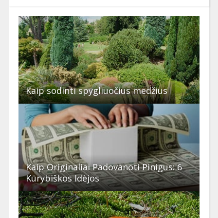
Kaip sodinti spygliuočius medžius
Kaip Originaliai Padovanoti Pinigus: 6
Kūrybiškos Idėjos