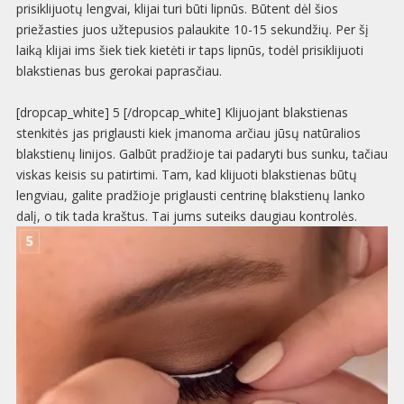
prisiklijuotų lengvai, klijai turi būti lipnūs. Būtent dėl šios
priežasties juos užtepusios palaukite 10-15 sekundžių. Per šį
laiką klijai ims šiek tiek kietėti ir taps lipnūs, todėl prisiklijuoti
blakstienas bus gerokai paprasčiau.
[dropcap_white] 5 [/dropcap_white] Klijuojant blakstienas
stenkitės jas priglausti kiek įmanoma arčiau jūsų natūralios
blakstienų linijos. Galbūt pradžioje tai padaryti bus sunku, tačiau
viskas keisis su patirtimi. Tam, kad klijuoti blakstienas būtų
lengviau, galite pradžioje priglausti centrinę blakstienų lanko
dalį, o tik tada kraštus. Tai jums suteiks daugiau kontrolės.