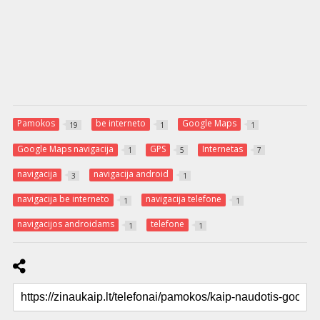
Pamokos
be interneto
Google Maps
19
1
1
Google Maps navigacija
GPS
Internetas
1
5
7
navigacija
navigacija android
3
1
navigacija be interneto
navigacija telefone
1
1
navigacijos androidams
telefone
1
1