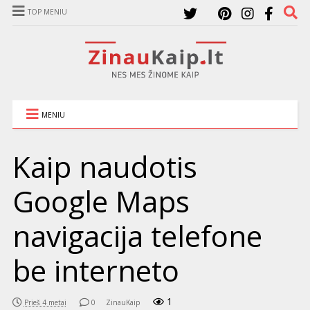
TOP MENIU
MENIU
Kaip naudotis
Google Maps
navigacija telefone
be interneto
1
Prieš 4 metai
0
ZinauKaip