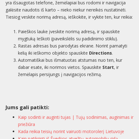
yra išsaugotas telefone, žemėlapiai bus rodomi ir navigacija
galėsite naudotis iš karto – nieko niekur nereikės nustatinėti.
Tiesiog veskite norimą adresą, ieškokite, ir vykite ten, kur reikia:
Paieškos lauke įveskite norimą adresą, ir spauskite
mygtuką Ieškoti (paveikslėlis su padidinimo stiklu).
Rastas adresas bus parodytas ekrane. Norint pamatyti
kelią iki ieškomo objekto spauskite
Directions
.
Automatiškai bus išmatuotas atstumas nuo ten, kur
dabar esate, iki norimos vietos. Spauskite
Start
, ir
žemėlapis persijungs į navigacijos režimą.
Jums gali patikti:
Kaip sodinti ir auginti tujas | Tujų sodinimas, auginimas ir
priežiūra
Kada reikia teisių norint vairuoti motorolerį Lietuvoje
Kaip patikrinti iš Švedijos atvežtų automobilių ridą