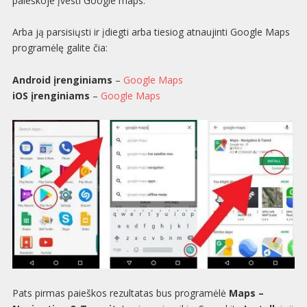
paieškoje įvesti Google maps.
Arba ją parsisiųsti ir įdiegti arba tiesiog atnaujinti Google Maps
programėlę galite čia:
Android įrenginiams
–
Google Maps
iOS įrenginiams
–
Google Maps
Pats pirmas paieškos rezultatas bus programėlė
Maps –