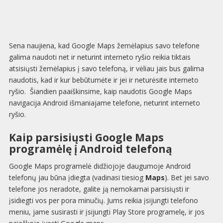
Sena naujiena, kad Google Maps žemėlapius savo telefone
galima naudoti net ir neturint interneto ryšio reikia tiktais
atsisiųsti žemėlapius į savo telefoną, ir vėliau jais bus galima
naudotis, kad ir kur bebūtumėte ir jei ir neturėsite interneto
ryšio. Šiandien paaiškinsime, kaip naudotis Google Maps
navigacija Android išmaniajame telefone, neturint interneto
ryšio.
Kaip parsisiųsti Google Maps
programėlę į Android telefoną
Google Maps programelė didžiojoje daugumoje Android
telefonų jau būna įdiegta (vadinasi tiesiog
Maps
). Bet jei savo
telefone jos neradote, galite ją nemokamai parsisiųsti ir
įsidiegti vos per pora minučių. Jums reikia įsijungti telefono
meniu, jame susirasti ir įsijungti Play Store programelę, ir jos