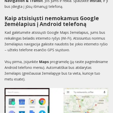
Navigation & Transit
. Jos jums ir reikia. Spauskite
Install
, ir ji
bus įdiegta į jūsų išmanųjį telefoną.
Kaip atsisiųsti nemokamus Google
žemėlapius į Android telefoną
Kad galėtumėte atsisiųsti Google Maps žemėlapius, jums bus
reikalingas belaidis interneto ryšys (Wi-Fi). Atsisiuntus norimus
žemėlapius navigacija galėsite naudotis be jokio interneto ryšio
– užteks telefone esančio GPS siųstuvo.
Visų pirma, įsijunkite
Maps
programėlę (ją rasite pagrindiniame
Android telefono meniu). Automatiškai bus atidarytas
žemėlapis (greičiausiai žemėlapyje bus ta vieta, kurioje tuo
metu esate).