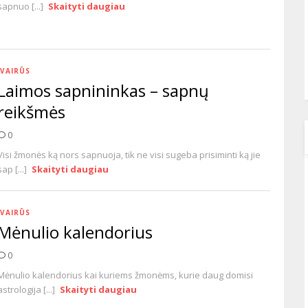
sapnuo [...]
Skaityti daugiau
ĮVAIRŪS
Laimos sapnininkas – sapnų
reikšmės
0
Visi žmonės ką nors sapnuoja, tik ne visi sugeba prisiminti ką jie
sap [...]
Skaityti daugiau
ĮVAIRŪS
Mėnulio kalendorius
0
Mėnulio kalendorius kai kuriems žmonėms, kurie daug domisi
astrologija [...]
Skaityti daugiau