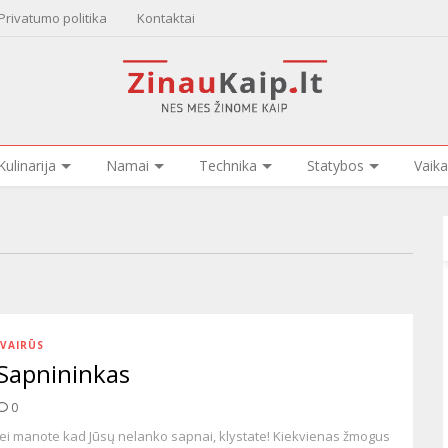
Privatumo politika
Kontaktai
Kulinarija
Namai
Technika
Statybos
Vaika
ĮVAIRŪS
Sapnininkas
0
Jei manote kad Jūsų nelanko sapnai, klystate! Kiekvienas žmogus