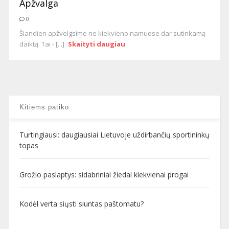
Apžvalga
0
Šiandien apžvelgsime ne kiekvieno namuose dar sutinkamą
daiktą. Tai - [...]
Skaityti daugiau
Kitiems patiko
Turtingiausi: daugiausiai Lietuvoje uždirbančių sportininkų
topas
Grožio paslaptys: sidabriniai žiedai kiekvienai progai
Kodėl verta siųsti siuntas paštomatu?