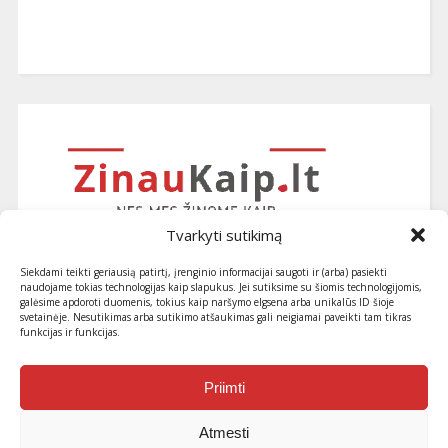
Tvarkyti sutikimą
Siekdami teikti geriausią patirtį, įrenginio informacijai saugoti ir (arba) pasiekti
naudojame tokias technologijas kaip slapukus. Jei sutiksime su šiomis technologijomis,
galėsime apdoroti duomenis, tokius kaip naršymo elgsena arba unikalūs ID šioje
svetainėje. Nesutikimas arba sutikimo atšaukimas gali neigiamai paveikti tam tikras
funkcijas ir funkcijas.
Užsiprenumeruokite naujausius
straipsnius ir patarimus
Priimti
Atmesti