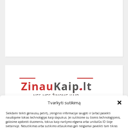
Tvarkyti sutikimą
Siekdami teikti geriausią patirtį, įrenginio informacijai saugoti ir (arba) pasiekti
naudojame tokias technologijas kaip slapukus. Jei sutiksime su šiomis technologijomis,
galėsime apdoroti duomenis, tokius kaip naršymo elgsena arba unikalūs ID šioje
svetainėje. Nesutikimas arba sutikimo atšaukimas gali neigiamai paveikti tam tikras