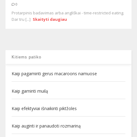
0
Protarpinis badavimas arba angliškai - time-restricted eating.
Dar tru [...]
Skaityti daugiau
Kitiems patiko
Kaip pagaminti gerus macaroons namuose
Kaip gaminti muilą
Kaip efektyviai išnaikinti piktžoles
Kaip auginti ir panaudoti rozmariną