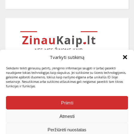
Tvarkyti sutikimą
Siekdami teikti geriausią patirtį, įrenginio informacijai saugoti ir (arba) pasiekti
naudojame tokias technologijas kaip slapukus. Jei sutiksime su šiomis technologijomis,
galėsime apdoroti duomenis, tokius kaip naršymo elgsena arba unikalūs ID šioje
svetainėje. Nesutikimas arba sutikimo atšaukimas gali neigiamai paveikti tam tikras
funkcijas ir funkcijas.
Užsiprenumeruokite naujausius
straipsnius ir patarimus
Priimti
Atmesti
Peržiūrėti nuostatas