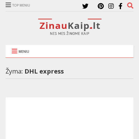
TOP MENIU
MENIU
Žyma:
DHL express