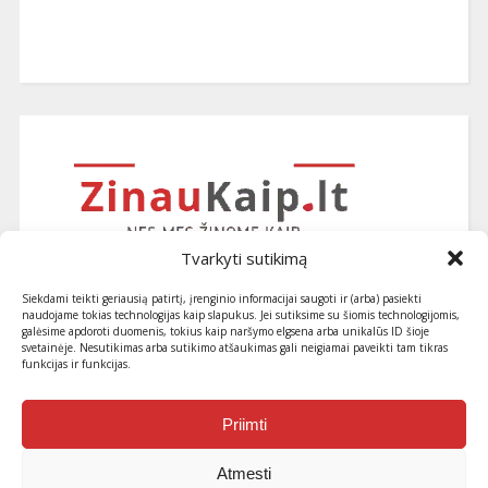
Tvarkyti sutikimą
Siekdami teikti geriausią patirtį, įrenginio informacijai saugoti ir (arba) pasiekti
naudojame tokias technologijas kaip slapukus. Jei sutiksime su šiomis technologijomis,
galėsime apdoroti duomenis, tokius kaip naršymo elgsena arba unikalūs ID šioje
svetainėje. Nesutikimas arba sutikimo atšaukimas gali neigiamai paveikti tam tikras
funkcijas ir funkcijas.
Užsiprenumeruokite naujausius
straipsnius ir patarimus
Priimti
Atmesti