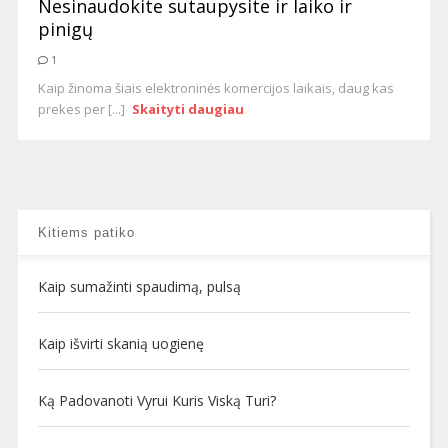
Nesinaudokite sutaupysite ir laiko ir
pinigų
1
Kaip žinoma šiais elektroninės komercijos laikais, daug kas
prekes per [...]
Skaityti daugiau
Kitiems patiko
Kaip sumažinti spaudimą, pulsą
Kaip išvirti skanią uogienę
Ką Padovanoti Vyrui Kuris Viską Turi?