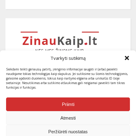
Tvarkyti sutikimą
Siekdami teikti geriausią patirtį, įrenginio informacijai saugoti ir (arba) pasiekti
naudojame tokias technologijas kaip slapukus. Jei sutiksime su šiomis technologijomis,
galėsime apdoroti duomenis, tokius kaip naršymo elgsena arba unikalūs ID šioje
svetainėje. Nesutikimas arba sutikimo atšaukimas gali neigiamai paveikti tam tikras
funkcijas ir funkcijas.
Užsiprenumeruokite naujausius
straipsnius ir patarimus
Priimti
Atmesti
Peržiūrėti nuostatas