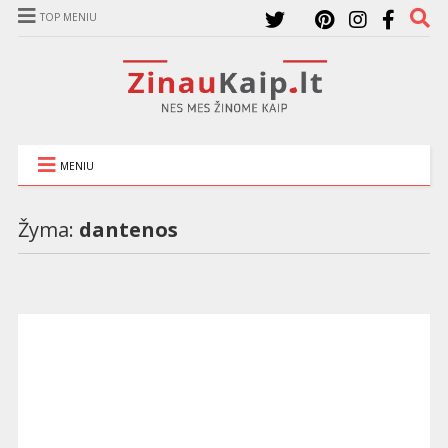
TOP MENIU
MENIU
Žyma:
dantenos