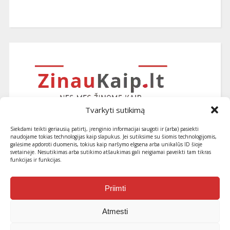
Tvarkyti sutikimą
Siekdami teikti geriausią patirtį, įrenginio informacijai saugoti ir (arba) pasiekti
naudojame tokias technologijas kaip slapukus. Jei sutiksime su šiomis technologijomis,
galėsime apdoroti duomenis, tokius kaip naršymo elgsena arba unikalūs ID šioje
svetainėje. Nesutikimas arba sutikimo atšaukimas gali neigiamai paveikti tam tikras
funkcijas ir funkcijas.
Užsiprenumeruokite naujausius
straipsnius ir patarimus
Priimti
Atmesti