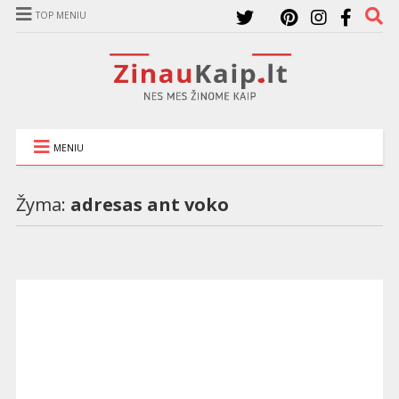
TOP MENIU
MENIU
Žyma:
adresas ant voko