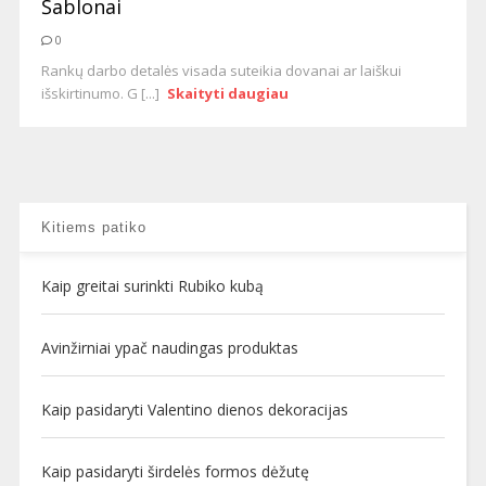
Šablonai
0
Rankų darbo detalės visada suteikia dovanai ar laiškui
išskirtinumo. G [...]
Skaityti daugiau
Kitiems patiko
Kaip greitai surinkti Rubiko kubą
Avinžirniai ypač naudingas produktas
Kaip pasidaryti Valentino dienos dekoracijas
Kaip pasidaryti širdelės formos dėžutę