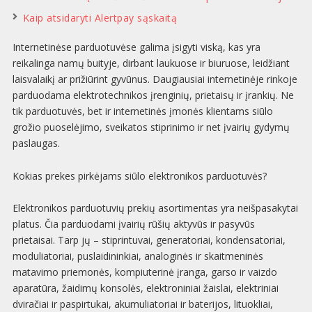
Kaip atsidaryti Alertpay sąskaitą
Internetinėse parduotuvėse galima įsigyti viską, kas yra
reikalinga namų buityje, dirbant laukuose ir biuruose, leidžiant
laisvalaikį ar prižiūrint gyvūnus. Daugiausiai internetinėje rinkoje
parduodama elektrotechnikos įrenginių, prietaisų ir įrankių. Ne
tik parduotuvės, bet ir internetinės įmonės klientams siūlo
grožio puoselėjimo, sveikatos stiprinimo ir net įvairių gydymų
paslaugas.
Kokias prekes pirkėjams siūlo elektronikos parduotuvės?
Elektronikos parduotuvių prekių asortimentas yra neišpasakytai
platus. Čia parduodami įvairių rūšių aktyvūs ir pasyvūs
prietaisai. Tarp jų – stiprintuvai, generatoriai, kondensatoriai,
moduliatoriai, puslaidininkiai, analoginės ir skaitmeninės
matavimo priemonės, kompiuterinė įranga, garso ir vaizdo
aparatūra, žaidimų konsolės, elektroniniai žaislai, elektriniai
dviračiai ir paspirtukai, akumuliatoriai ir baterijos, lituokliai,