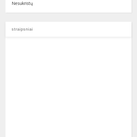
Nesukristų
straipsniai