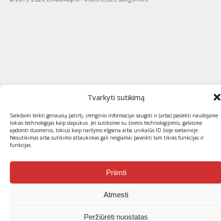
Tvarkyti sutikimą
Siekdami teikti geriausią patirtį, įrenginio informacijai saugoti ir (arba) pasiekti naudojame
tokias technologijas kaip slapukus. Jei sutiksime su šiomis technologijomis, galėsime
apdoroti duomenis, tokius kaip naršymo elgsena arba unikalūs ID šioje svetainėje.
Nesutikimas arba sutikimo atšaukimas gali neigiamai paveikti tam tikras funkcijas ir
funkcijas.
Priimti
Atmesti
Peržiūrėti nuostatas