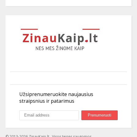
Užsiprenumeruokite naujausius
straipsnius ir patarimus
© 2013-2026 ZinauKaip.lt . Visos teisės saugomos