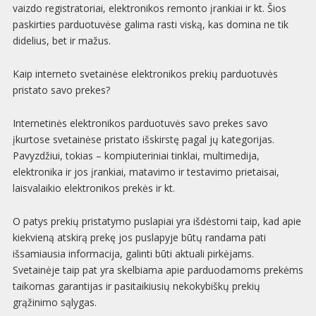
vaizdo registratoriai, elektronikos remonto įrankiai ir kt. Šios
paskirties parduotuvėse galima rasti viską, kas domina ne tik
didelius, bet ir mažus.
Kaip interneto svetainėse elektronikos prekių parduotuvės
pristato savo prekes?
Internetinės elektronikos parduotuvės savo prekes savo
įkurtose svetainėse pristato išskirstę pagal jų kategorijas.
Pavyzdžiui, tokias – kompiuteriniai tinklai, multimedija,
elektronika ir jos įrankiai, matavimo ir testavimo prietaisai,
laisvalaikio elektronikos prekės ir kt.
O patys prekių pristatymo puslapiai yra išdėstomi taip, kad apie
kiekvieną atskirą prekę jos puslapyje būtų randama pati
išsamiausia informacija, galinti būti aktuali pirkėjams.
Svetainėje taip pat yra skelbiama apie parduodamoms prekėms
taikomas garantijas ir pasitaikiusių nekokybiškų prekių
grąžinimo sąlygas.