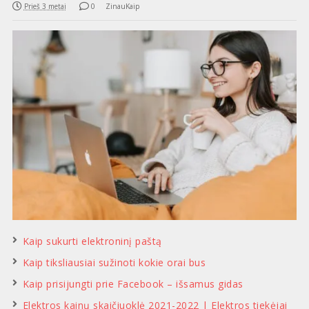
Prieš 3 metai
0
ZinauKaip
Kaip sukurti elektroninį paštą
Kaip tiksliausiai sužinoti kokie orai bus
Kaip prisijungti prie Facebook – išsamus gidas
Elektros kainų skaičiuoklė 2021-2022 | Elektros tiekėjai