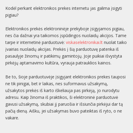
Kodėl perkant elektronikos prekes internetu jas galima įsigyti
pigiau?
Elektronikos prekės elektroninėje prekyboje įsigyjamos pigiau,
nes čia dažnai yra taikomos įspūdingos nuolaidų akcijos. Tame
tarpe ir internetinė parduotuvė:
viskaselektronikai.lt
nuolat taiko
įvairias nuolaidų akcijas. Prekės į šią parduotuvę patenka iš
pasaulyje žinomų ir patikimų gamintojų. Joje puikiai išvystyta
pirkėjų aptarnavimo kultūra, vyrauja patrauklios kainos.
Be to, šioje parduotuvėje įsigyjant elektronikos prekes tauposi
ne tik pinigai, bet ir laikas, nes suformavus užsakymą,
užsakytos prekės iš karto iškeliauja pas pirkėją, jo nurodytu
adresu. Kaip žinoma iš praktikos, ši elektroninė parduotuvė
gavusi užsakymą, skubiai jį paruošia ir išsiunčia pirkėjui dar tą
pačią dieną. Aišku, jei užsakymas buvo pateiktas iš ryto, o ne
vakare.