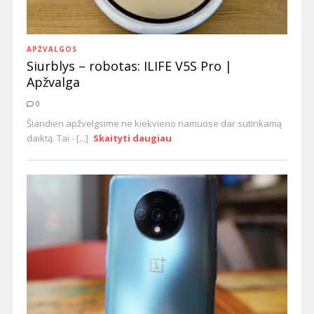
APŽVALGOS
Siurblys – robotas: ILIFE V5S Pro |
Apžvalga
0
Šiandien apžvelgsime ne kiekvieno namuose dar sutinkamą
daiktą. Tai - [...]
Skaityti daugiau