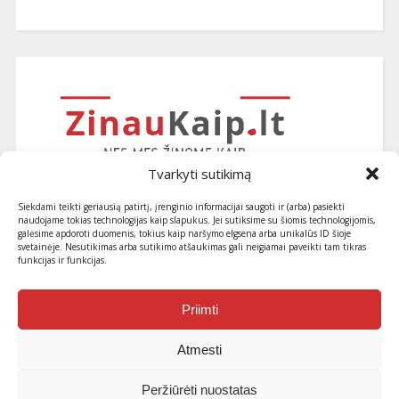
Tvarkyti sutikimą
Siekdami teikti geriausią patirtį, įrenginio informacijai saugoti ir (arba) pasiekti
naudojame tokias technologijas kaip slapukus. Jei sutiksime su šiomis technologijomis,
galėsime apdoroti duomenis, tokius kaip naršymo elgsena arba unikalūs ID šioje
svetainėje. Nesutikimas arba sutikimo atšaukimas gali neigiamai paveikti tam tikras
funkcijas ir funkcijas.
Užsiprenumeruokite naujausius
straipsnius ir patarimus
Priimti
Atmesti
Peržiūrėti nuostatas