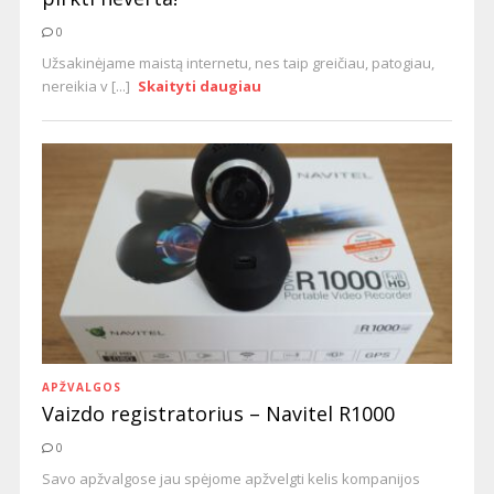
0
Užsakinėjame maistą internetu, nes taip greičiau, patogiau,
nereikia v [...]
Skaityti daugiau
APŽVALGOS
Vaizdo registratorius – Navitel R1000
0
Savo apžvalgose jau spėjome apžvelgti kelis kompanijos