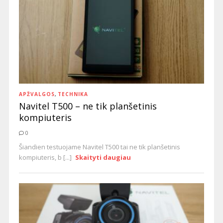
APŽVALGOS
,
TECHNIKA
Navitel T500 – ne tik planšetinis
kompiuteris
0
Šiandien testuojame Navitel T500 tai ne tik planšetinis
kompiuteris, b [...]
Skaityti daugiau