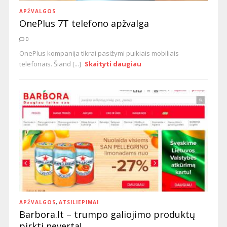
APŽVALGOS
OnePlus 7T telefono apžvalga
0
OnePlus kompanija tikrai pasižymi puikiais mobiliais
telefonais. Šiand [...]
Skaityti daugiau
APŽVALGOS
,
ATSILIEPIMAI
Barbora.lt – trumpo galiojimo produktų
pirkti neverta!