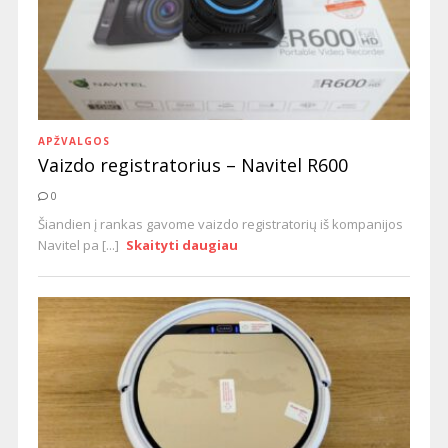
APŽVALGOS
Vaizdo registratorius – Navitel R600
0
Šiandien į rankas gavome vaizdo registratorių iš kompanijos
Navitel pa [...]
Skaityti daugiau