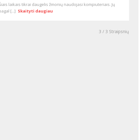
Šiais laikais tikrai daugelis žmonių naudojasi kompiuteriais. Jų
pagal [...]
Skaityti daugiau
3
/ 3 Straipsnių