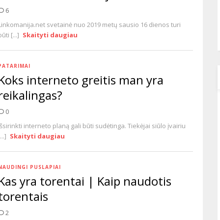
6
Linkomanija.net svetainė nuo 2019 metų sausio 16 dienos turi
būti [...]
Skaityti daugiau
PATARIMAI
Koks interneto greitis man yra
reikalingas?
0
Išsirinkti interneto planą gali būti sudėtinga. Tiekėjai siūlo įvairiu
...]
Skaityti daugiau
NAUDINGI PUSLAPIAI
Kas yra torentai | Kaip naudotis
torentais
2