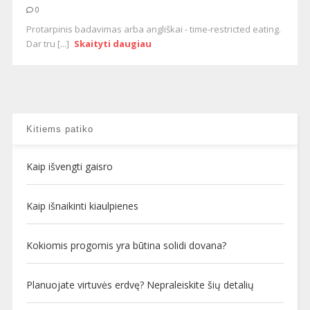
0
Protarpinis badavimas arba angliškai - time-restricted eating.
Dar tru [...]
Skaityti daugiau
Kitiems patiko
Kaip išvengti gaisro
Kaip išnaikinti kiaulpienes
Kokiomis progomis yra būtina solidi dovana?
Planuojate virtuvės erdvę? Nepraleiskite šių detalių