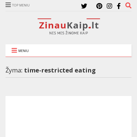
TOP MENIU
MENIU
Žyma:
time-restricted eating