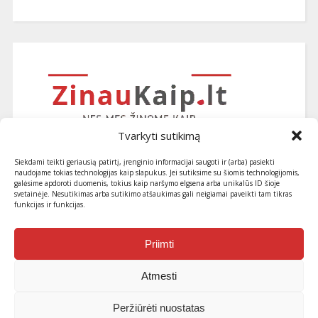
Tvarkyti sutikimą
Siekdami teikti geriausią patirtį, įrenginio informacijai saugoti ir (arba) pasiekti
naudojame tokias technologijas kaip slapukus. Jei sutiksime su šiomis technologijomis,
galėsime apdoroti duomenis, tokius kaip naršymo elgsena arba unikalūs ID šioje
svetainėje. Nesutikimas arba sutikimo atšaukimas gali neigiamai paveikti tam tikras
funkcijas ir funkcijas.
Užsiprenumeruokite naujausius
straipsnius ir patarimus
Priimti
Atmesti
Peržiūrėti nuostatas