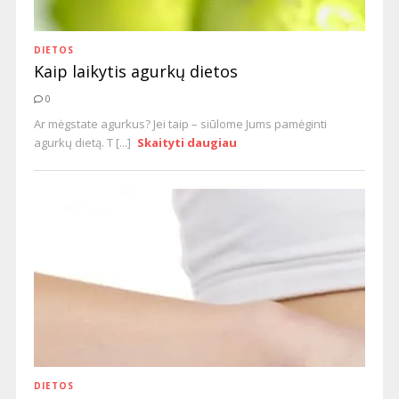
DIETOS
Kaip laikytis agurkų dietos
0
Ar mėgstate agurkus? Jei taip – siūlome Jums pamėginti
agurkų dietą. T [...]
Skaityti daugiau
DIETOS