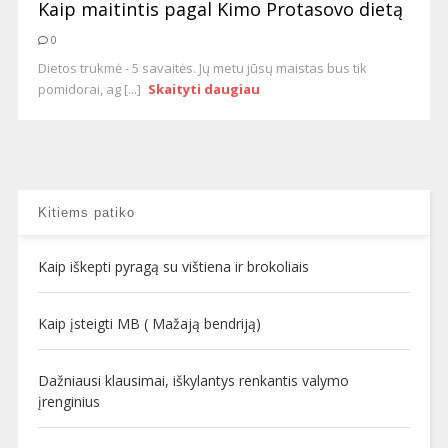
Kaip maitintis pagal Kimo Protasovo dietą
0
Dietos trukmė - 5 savaitės. Jų metu jūsų maistas bus tik
pomidorai, ag [...]
Skaityti daugiau
Kitiems patiko
Kaip iškepti pyragą su vištiena ir brokoliais
Kaip įsteigti MB ( Mažają bendriją)
Dažniausi klausimai, iškylantys renkantis valymo
įrenginius