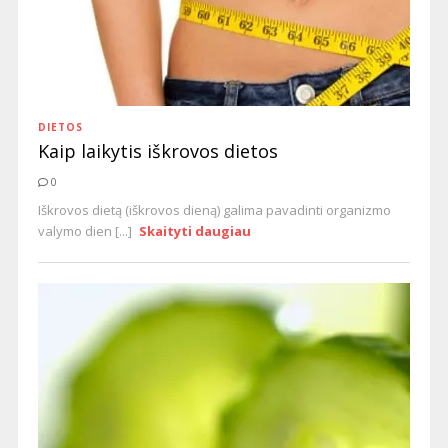
DIETOS
Kaip laikytis iškrovos dietos
0
Iškrovos dietą (iškrovos dieną) galima pavadinti organizmo
valymo dien [...]
Skaityti daugiau