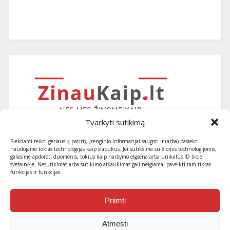
Tvarkyti sutikimą
Siekdami teikti geriausią patirtį, įrenginio informacijai saugoti ir (arba) pasiekti
naudojame tokias technologijas kaip slapukus. Jei sutiksime su šiomis technologijomis,
galėsime apdoroti duomenis, tokius kaip naršymo elgsena arba unikalūs ID šioje
svetainėje. Nesutikimas arba sutikimo atšaukimas gali neigiamai paveikti tam tikras
funkcijas ir funkcijas.
Užsiprenumeruokite naujausius
straipsnius ir patarimus
Priimti
Atmesti