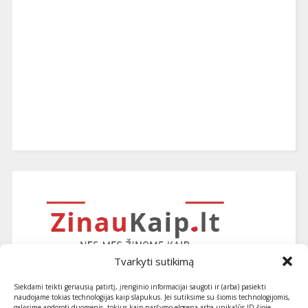
Tvarkyti sutikimą
Siekdami teikti geriausią patirtį, įrenginio informacijai saugoti ir (arba) pasiekti
naudojame tokias technologijas kaip slapukus. Jei sutiksime su šiomis technologijomis,
galėsime apdoroti duomenis, tokius kaip naršymo elgsena arba unikalūs ID šioje