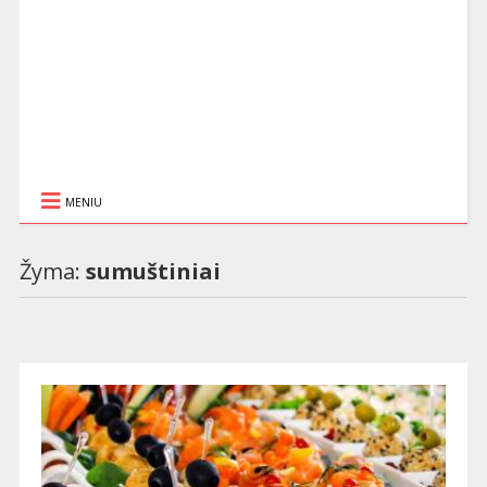
MENIU
Žyma:
sumuštiniai