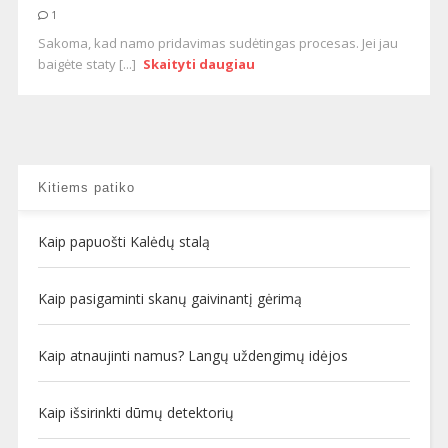
1
Sakoma, kad namo pridavimas sudėtingas procesas. Jei jau
baigėte staty [...]
Skaityti daugiau
Kitiems patiko
Kaip papuošti Kalėdų stalą
Kaip pasigaminti skanų gaivinantį gėrimą
Kaip atnaujinti namus? Langų uždengimų idėjos
Kaip išsirinkti dūmų detektorių