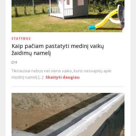
STATYBOS
Kaip pačiam pastatyti medinį vaikų
žaidimų namelį
8
Tikriausiai nebus nei vieno vaiko, kuris nesvajotų apie
medinį namelį [...]
Skaityti daugiau