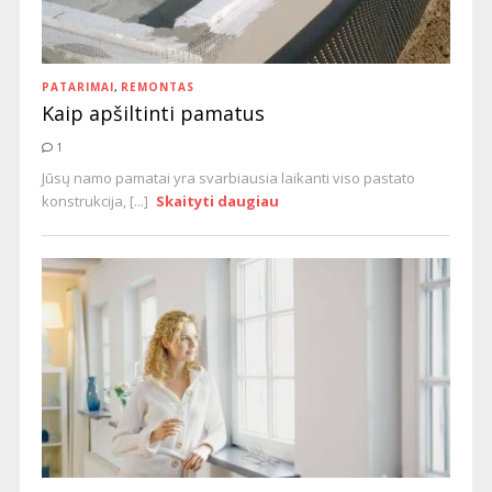
PATARIMAI
,
REMONTAS
Kaip apšiltinti pamatus
1
Jūsų namo pamatai yra svarbiausia laikanti viso pastato
konstrukcija, [...]
Skaityti daugiau