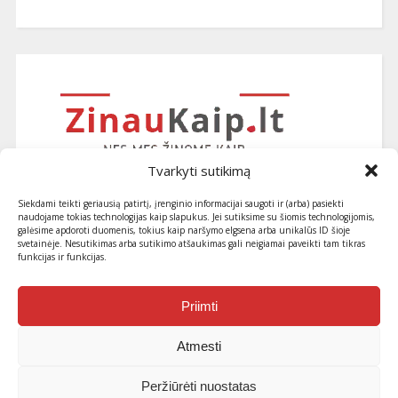
Tvarkyti sutikimą
Siekdami teikti geriausią patirtį, įrenginio informacijai saugoti ir (arba) pasiekti
naudojame tokias technologijas kaip slapukus. Jei sutiksime su šiomis technologijomis,
galėsime apdoroti duomenis, tokius kaip naršymo elgsena arba unikalūs ID šioje
svetainėje. Nesutikimas arba sutikimo atšaukimas gali neigiamai paveikti tam tikras
funkcijas ir funkcijas.
Užsiprenumeruokite naujausius
straipsnius ir patarimus
Priimti
Atmesti
Peržiūrėti nuostatas