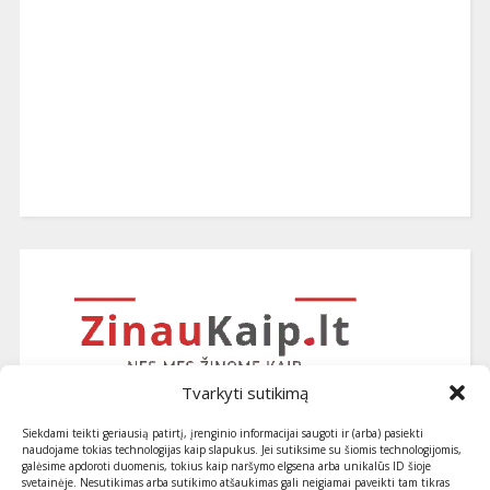
Tvarkyti sutikimą
Siekdami teikti geriausią patirtį, įrenginio informacijai saugoti ir (arba) pasiekti
naudojame tokias technologijas kaip slapukus. Jei sutiksime su šiomis technologijomis,
galėsime apdoroti duomenis, tokius kaip naršymo elgsena arba unikalūs ID šioje
svetainėje. Nesutikimas arba sutikimo atšaukimas gali neigiamai paveikti tam tikras