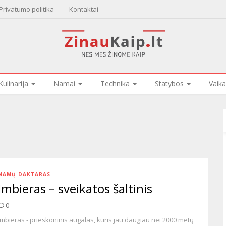
Privatumo politika
Kontaktai
Kulinarija
Namai
Technika
Statybos
Vaika
NAMŲ DAKTARAS
Imbieras – sveikatos šaltinis
0
Imbieras - prieskoninis augalas, kuris jau daugiau nei 2000 metų