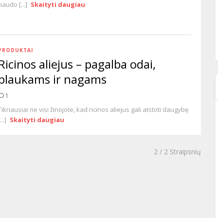
naudo [...]
Skaityti daugiau
PRODUKTAI
Ricinos aliejus – pagalba odai,
plaukams ir nagams
1
Tikriausiai ne visi žinojote, kad ricinos aliejus gali atstoti daugybę
...]
Skaityti daugiau
2
/ 2 Straipsnių