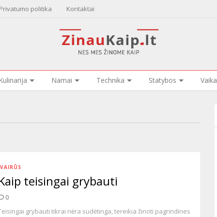
Privatumo politika
Kontaktai
Kulinarija
Namai
Technika
Statybos
Vaika
ĮVAIRŪS
Kaip teisingai grybauti
0
Teisingai grybauti tikrai nėra sudėtinga, tereikia žinoti pagrindines