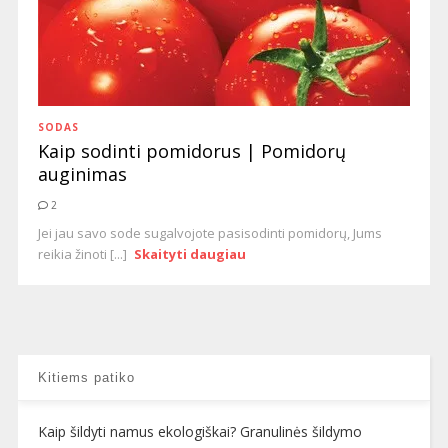
SODAS
Kaip sodinti pomidorus | Pomidorų
auginimas
2
Jei jau savo sode sugalvojote pasisodinti pomidorų, Jums
reikia žinoti [...]
Skaityti daugiau
Kitiems patiko
Kaip šildyti namus ekologiškai? Granulinės šildymo