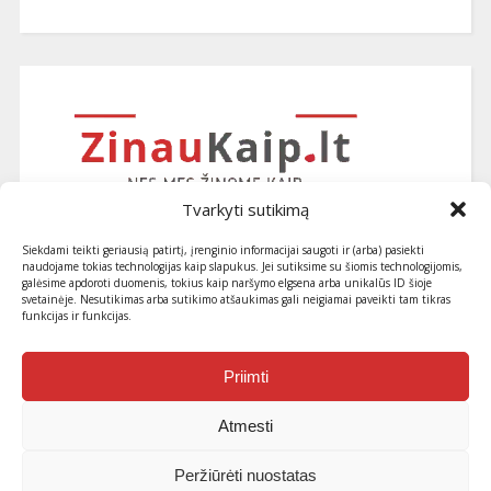
Tvarkyti sutikimą
Siekdami teikti geriausią patirtį, įrenginio informacijai saugoti ir (arba) pasiekti
naudojame tokias technologijas kaip slapukus. Jei sutiksime su šiomis technologijomis,
galėsime apdoroti duomenis, tokius kaip naršymo elgsena arba unikalūs ID šioje
svetainėje. Nesutikimas arba sutikimo atšaukimas gali neigiamai paveikti tam tikras
funkcijas ir funkcijas.
Užsiprenumeruokite naujausius
straipsnius ir patarimus
Priimti
Atmesti
Peržiūrėti nuostatas