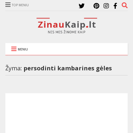
TOP MENIU
MENIU
Žyma:
persodinti kambarines gėles