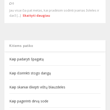
0
Jau visai čia pat metas, kai pradėsim sodinti įvairias žoleles ir
darž [...]
Skaityti daugiau
Kitiems patiko
Kaip padaryti špagatą
Kaip išsirinkti stogo dangą
Kaip skaniai iškepti vištų blauzdeles
Kaip pagerinti dirvą sode