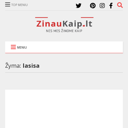
TOP MENIU
MENIU
Žyma:
lasisa