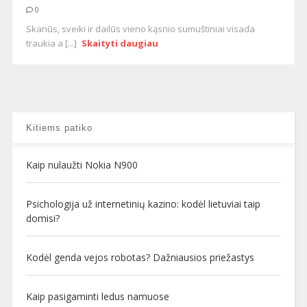
0
Skanūs, sveiki ir dailūs vieno kąsnio sumuštiniai visada
traukia a [...]
Skaityti daugiau
Kitiems patiko
Kaip nulaužti Nokia N900
Psichologija už internetinių kazino: kodėl lietuviai taip
domisi?
Kodėl genda vejos robotas? Dažniausios priežastys
Kaip pasigaminti ledus namuose