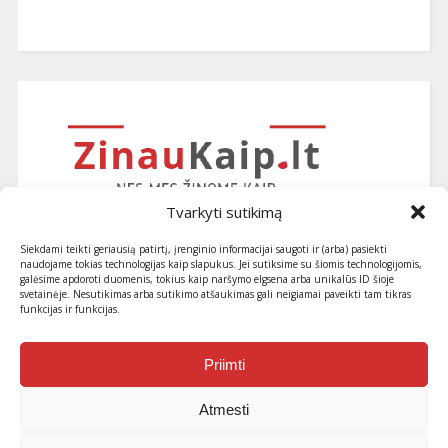
Tvarkyti sutikimą
Siekdami teikti geriausią patirtį, įrenginio informacijai saugoti ir (arba) pasiekti
naudojame tokias technologijas kaip slapukus. Jei sutiksime su šiomis technologijomis,
galėsime apdoroti duomenis, tokius kaip naršymo elgsena arba unikalūs ID šioje
svetainėje. Nesutikimas arba sutikimo atšaukimas gali neigiamai paveikti tam tikras
funkcijas ir funkcijas.
Užsiprenumeruokite naujausius
straipsnius ir patarimus
Priimti
Atmesti