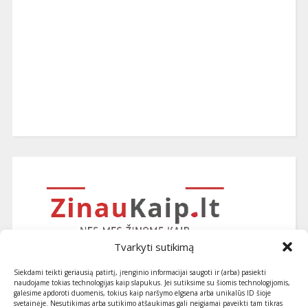
Tvarkyti sutikimą
Siekdami teikti geriausią patirtį, įrenginio informacijai saugoti ir (arba) pasiekti
naudojame tokias technologijas kaip slapukus. Jei sutiksime su šiomis technologijomis,
galėsime apdoroti duomenis, tokius kaip naršymo elgsena arba unikalūs ID šioje
svetainėje. Nesutikimas arba sutikimo atšaukimas gali neigiamai paveikti tam tikras