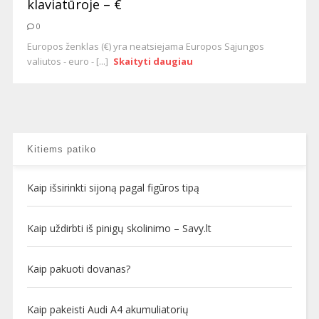
klaviatūroje – €
0
Europos ženklas (€) yra neatsiejama Europos Sąjungos
valiutos - euro - [...]
Skaityti daugiau
Kitiems patiko
Kaip išsirinkti sijoną pagal figūros tipą
Kaip uždirbti iš pinigų skolinimo – Savy.lt
Kaip pakuoti dovanas?
Kaip pakeisti Audi A4 akumuliatorių