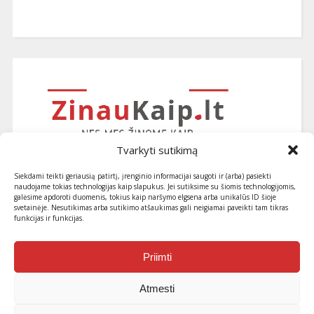
Tvarkyti sutikimą
Siekdami teikti geriausią patirtį, įrenginio informacijai saugoti ir (arba) pasiekti
naudojame tokias technologijas kaip slapukus. Jei sutiksime su šiomis technologijomis,
galėsime apdoroti duomenis, tokius kaip naršymo elgsena arba unikalūs ID šioje
svetainėje. Nesutikimas arba sutikimo atšaukimas gali neigiamai paveikti tam tikras
funkcijas ir funkcijas.
Užsiprenumeruokite naujausius
straipsnius ir patarimus
Priimti
Atmesti