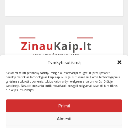
Tvarkyti sutikimą
Siekdami teikti geriausią patirtį, įrenginio informacijai saugoti ir (arba) pasiekti
naudojame tokias technologijas kaip slapukus. Jei sutiksime su šiomis technologijomis,
galėsime apdoroti duomenis, tokius kaip naršymo elgsena arba unikalūs ID šioje
svetainėje. Nesutikimas arba sutikimo atšaukimas gali neigiamai paveikti tam tikras
funkcijas ir funkcijas.
Užsiprenumeruokite naujausius
straipsnius ir patarimus
Priimti
Atmesti