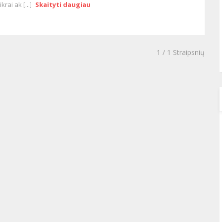
tikrai ak [...]
Skaityti daugiau
1
/ 1 Straipsnių