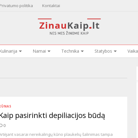
Privatumo politika
Kontaktai
Kulinarija
Namai
Technika
Statybos
Vaika
KŪNAS
Kaip pasirinkti depiliacijos būdą
0
Artėjant vasarai nereikalingų kūno plaukelių šalinimas tampa