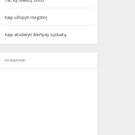
Tai, ką reikėtų žinoti
Kaip užlopyti megztinį
Kaip atsidaryti Alertpay sąskaitą
straipsniai