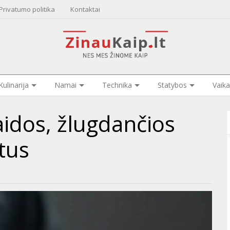
Privatumo politika
Kontaktai
Kulinarija
Namai
Technika
Statybos
Vaika
aidos, žlugdančios
tus