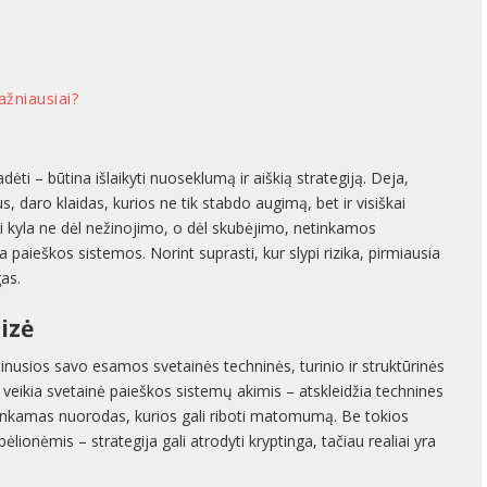
ažniausiai?
ėti – būtina išlaikyti nuoseklumą ir aiškią strategiją. Deja,
s, daro klaidas, kurios ne tik stabdo augimą, bet ir visiškai
ai kyla ne dėl nežinojimo, o dėl skubėjimo, netinkamos
kia paieškos sistemos. Norint suprasti, kur slypi rizika, pirmiausia
gas.
izė
nusios savo esamos svetainės techninės, turinio ir struktūrinės
p veikia svetainė paieškos sistemų akimis – atskleidžia technines
netinkamas nuorodas, kurios gali riboti matomumą. Be tokios
lionėmis – strategija gali atrodyti kryptinga, tačiau realiai yra