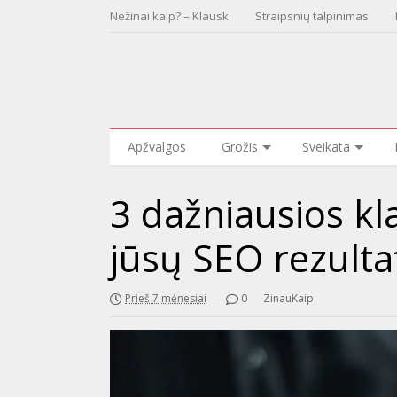
Nežinai kaip? – Klausk
Straipsnių talpinimas
Apžvalgos
Grožis
Sveikata
3 dažniausios kl
jūsų SEO rezulta
Prieš 7 mėnesiai
0
ZinauKaip