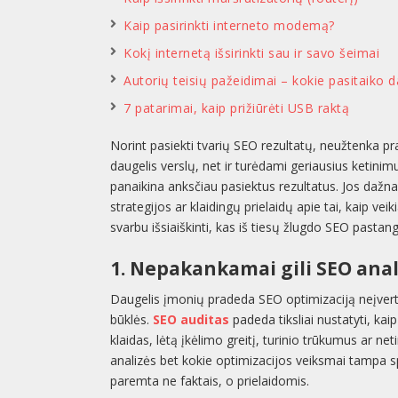
Kaip pasirinkti interneto modemą?
Kokį internetą išsirinkti sau ir savo šeimai
Autorių teisių pažeidimai – kokie pasitaiko d
7 patarimai, kaip prižiūrėti USB raktą
Norint pasiekti tvarių SEO rezultatų, neužtenka prad
daugelis verslų, net ir turėdami geriausius ketinimu
panaikina anksčiau pasiektus rezultatus. Jos dažn
strategijos ar klaidingų prielaidų apie tai, kaip vei
svarbu išsiaiškinti, kas iš tiesų žlugdo SEO pastan
1. Nepakankamai gili SEO anal
Daugelis įmonių pradeda SEO optimizaciją neįverti
būklės.
SEO auditas
padeda tiksliai nustatyti, kai
klaidas, lėtą įkėlimo greitį, turinio trūkumus ar 
analizės bet kokie optimizacijos veiksmai tampa spė
paremta ne faktais, o prielaidomis.