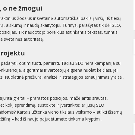
, o ne žmogui
ktinius žodžius ir svetainė automatiškai pakils į viršų. Iš tiesų
rą, aiškumą ir naudą skaitytojui. Turinys, parašytas tik dėl SEO,
ozicijas. Tik naudotojo poreikius atitinkantis tekstas, turintis
ina svetainės autoritetą.
projektu
– padaryti, optimizuoti, pamiršti. Tačiau SEO nėra kampanija su
kurencija, algoritmai ir vartotojų elgsena nuolat keičiasi. Jei
. Nuolatinė priežiūra, analizė ir strategijos atnaujinimas yra tai,
sijunta greitai – prarastos pozicijos, mažėjantis srautas,
t kokį sprendimą, sustokite ir įvertinkite: ar jūsų SEO
aidomis? Kartais užtenka vieno tikslaus veiksmo – atlikti išsamų
priežiūrą – kad iš naujo pajudėtumėte tinkama kryptimi.