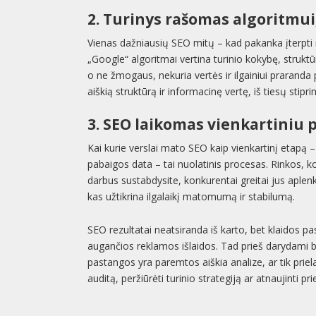
2. Turinys rašomas algoritmui
Vienas dažniausių SEO mitų – kad pakanka įterpti ra
„Google“ algoritmai vertina turinio kokybę, struktū
o ne žmogaus, nekuria vertės ir ilgainiui praranda p
aiškią struktūrą ir informacinę vertę, iš tiesų stipr
3. SEO laikomas vienkartiniu 
Kai kurie verslai mato SEO kaip vienkartinį etapą 
pabaigos data – tai nuolatinis procesas. Rinkos, kon
darbus sustabdysite, konkurentai greitai jus aplenks
kas užtikrina ilgalaikį matomumą ir stabilumą.
SEO rezultatai neatsiranda iš karto, bet klaidos pa
augančios reklamos išlaidos. Tad prieš darydami be
pastangos yra paremtos aiškia analize, ar tik priel
auditą, peržiūrėti turinio strategiją ar atnaujinti 