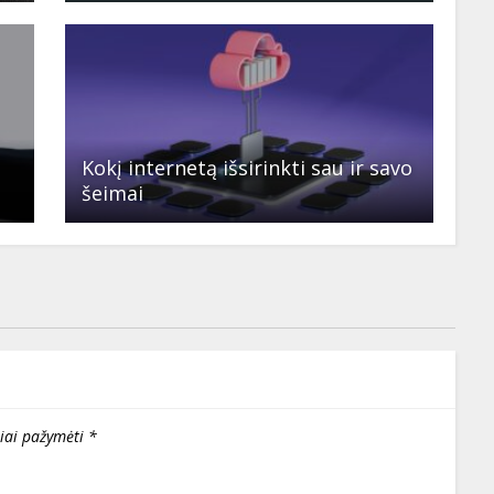
Kokį internetą išsirinkti sau ir savo
šeimai
liai pažymėti
*