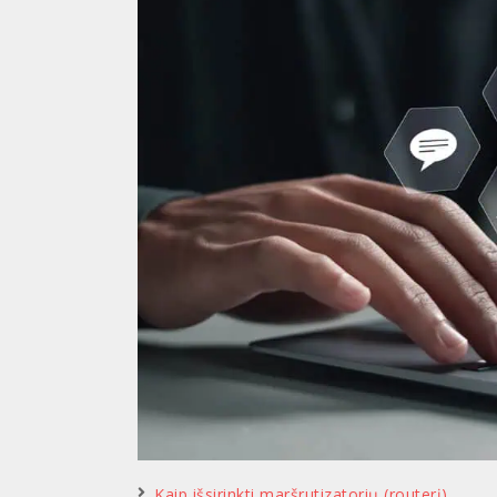
Kaip išsirinkti maršrutizatorių (routerį)