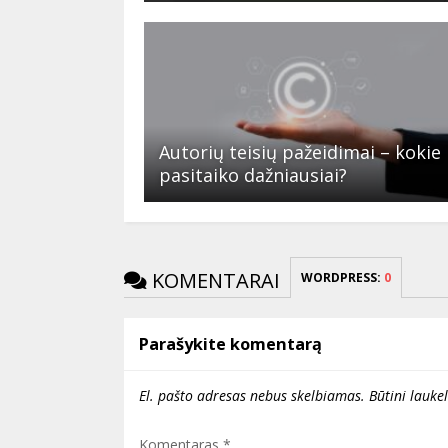
Autorių teisių pažeidimai – kokie
pasitaiko dažniausiai?
KOMENTARAI
WORDPRESS:
0
Parašykite komentarą
El. pašto adresas nebus skelbiamas.
Būtini lauke
Komentaras
*