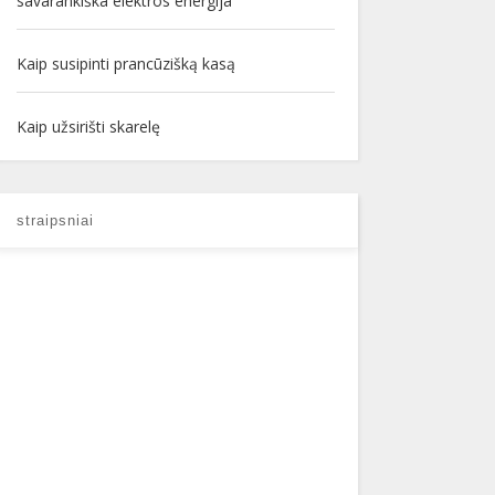
savarankiška elektros energija
Kaip susipinti prancūzišką kasą
Kaip užsirišti skarelę
straipsniai