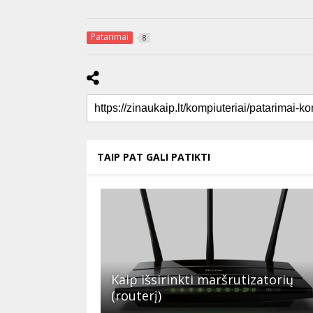
Patarimai
8
TAIP PAT GALI PATIKTI
Kaip išsirinkti maršrutizatorių
(routerį)