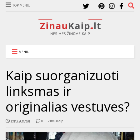
TOP MENIU
MENIU
Kaip suorganizuoti
linksmas ir
originalias vestuves?
Prieš 4 metai
0
ZinauKaip