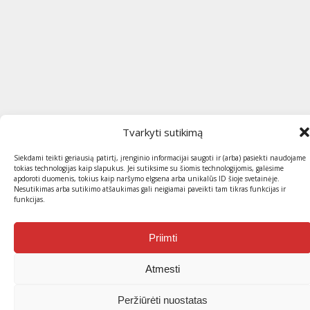
Tvarkyti sutikimą
Siekdami teikti geriausią patirtį, įrenginio informacijai saugoti ir (arba) pasiekti naudojame
tokias technologijas kaip slapukus. Jei sutiksime su šiomis technologijomis, galėsime
apdoroti duomenis, tokius kaip naršymo elgsena arba unikalūs ID šioje svetainėje.
Nesutikimas arba sutikimo atšaukimas gali neigiamai paveikti tam tikras funkcijas ir
funkcijas.
Priimti
Atmesti
Peržiūrėti nuostatas