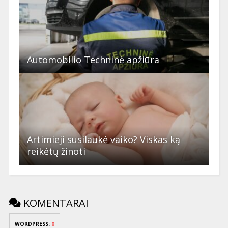
Automobilio Techninė apžiūra
Artimieji susilaukė vaiko? Viskas ką
reikėtų žinoti
KOMENTARAI
WORDPRESS:
0