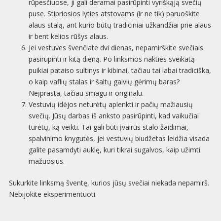
rūpesčiuose, ji gali deramai pasirūpinti vyriškąją svečių
puse. Stipriosios lyties atstovams (ir ne tik) paruoškite
alaus stalą, ant kurio būtų tradiciniai užkandžiai prie alaus
ir bent kelios rūšys alaus.
Jei vestuves švenčiate dvi dienas, nepamirškite svečiais
pasirūpinti ir kitą dieną. Po linksmos nakties sveikatą
puikiai pataiso sultinys ir kibinai, tačiau tai labai tradiciška,
o kaip vaflių stalas ir šaltų gaivių gėrimų baras?
Neįprasta, tačiau smagu ir originalu.
Vestuvių idėjos neturėtų aplenkti ir pačių mažiausių
svečių. Jūsų darbas iš anksto pasirūpinti, kad vaikučiai
turėtų, ką veikti. Tai gali būti įvairūs stalo žaidimai,
spalvinimo knygutės, jei vestuvių biudžetas leidžia visada
galite pasamdyti auklę, kuri tikrai sugalvos, kaip užimti
mažuosius.
Sukurkite linksmą šventę, kurios jūsų svečiai niekada nepamirš.
Nebijokite eksperimentuoti.