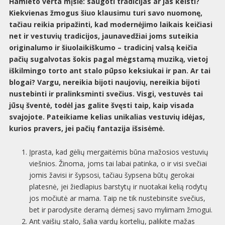
Hamleto verta mįslė: saugoti tradicijas ar jas keisti?
Kiekvienas žmogus šiuo klausimu turi savo nuomonę,
tačiau reikia pripažinti, kad modernėjimo laikais keičiasi
net ir vestuvių tradicijos, jaunavedžiai joms suteikia
originalumo ir šiuolaikiškumo – tradicinį valsą keičia
pačių sugalvotas šokis pagal mėgstamą muziką, vietoj
iškilmingo torto ant stalo pūpso keksiukai ir pan. Ar tai
blogai? Vargu, nereikia bijoti naujovių, nereikia bijoti
nustebinti ir pralinksminti svečius. Visgi, vestuvės tai
jūsų šventė, todėl jas galite švęsti taip, kaip visada
svajojote. Pateikiame kelias unikalias vestuvių idėjas,
kurios pravers, jei pačių fantazija išsisėmė.
Įprasta, kad gėlių mergaitėmis būna mažosios vestuvių
viešnios. Žinoma, joms tai labai patinka, o ir visi svečiai
jomis žavisi ir šypsosi, tačiau šypsena būtų gerokai
platesnė, jei žiedlapius barstytų ir nuotakai kelią rodytų
jos močiutė ar mama. Taip ne tik nustebinsite svečius,
bet ir parodysite deramą dėmesį savo mylimam žmogui.
Ant vaišių stalo, šalia vardų kortelių, palikite mažas