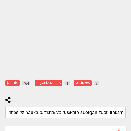
Įvairūs
organizavimas
vestuves
164
1
3