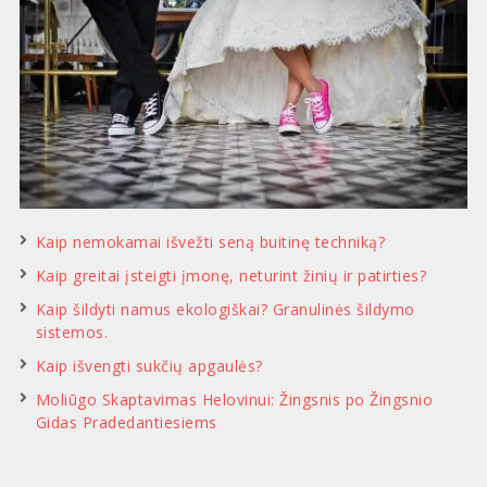
Kaip nemokamai išvežti seną buitinę techniką?
Kaip greitai įsteigti įmonę, neturint žinių ir patirties?
Kaip šildyti namus ekologiškai? Granulinės šildymo
sistemos.
Kaip išvengti sukčių apgaulės?
Moliūgo Skaptavimas Helovinui: Žingsnis po Žingsnio
Gidas Pradedantiesiems