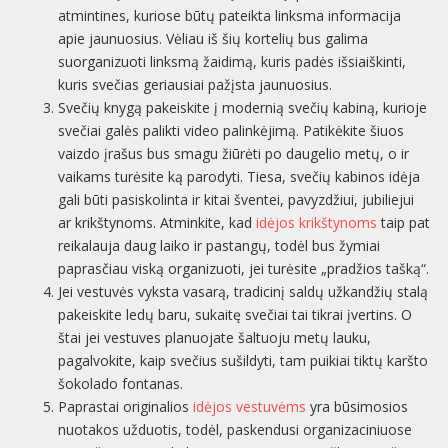
atmintines, kuriose būtų pateikta linksma informacija
apie jaunuosius. Vėliau iš šių kortelių bus galima
suorganizuoti linksmą žaidimą, kuris padės išsiaiškinti,
kuris svečias geriausiai pažįsta jaunuosius.
Svečių knygą pakeiskite į modernią svečių kabiną, kurioje
svečiai galės palikti video palinkėjimą. Patikėkite šiuos
vaizdo įrašus bus smagu žiūrėti po daugelio metų, o ir
vaikams turėsite ką parodyti. Tiesa, svečių kabinos idėja
gali būti pasiskolinta ir kitai šventei, pavyzdžiui, jubiliejui
ar krikštynoms. Atminkite, kad
idėjos krikštynoms
taip pat
reikalauja daug laiko ir pastangų, todėl bus žymiai
paprasčiau viską organizuoti, jei turėsite „pradžios tašką“.
Jei vestuvės vyksta vasarą, tradicinį saldų užkandžių stalą
pakeiskite ledų baru, sukaitę svečiai tai tikrai įvertins. O
štai jei vestuves planuojate šaltuoju metų lauku,
pagalvokite, kaip svečius sušildyti, tam puikiai tiktų karšto
šokolado fontanas.
Paprastai originalios
idėjos vestuvėms
yra būsimosios
nuotakos užduotis, todėl, paskendusi organizaciniuose