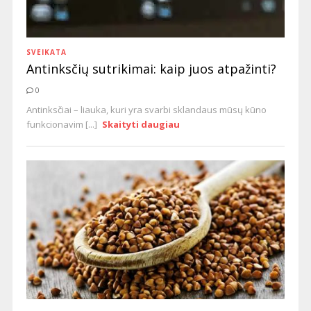
SVEIKATA
Antinksčių sutrikimai: kaip juos atpažinti?
0
Antinksčiai – liauka, kuri yra svarbi sklandaus mūsų kūno
funkcionavim [...]
Skaityti daugiau