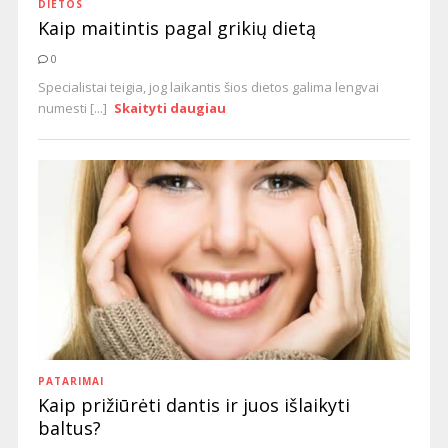
DIETOS
Kaip maitintis pagal grikių dietą
0
Specialistai teigia, jog laikantis šios dietos galima lengvai
numesti [...]
Skaityti daugiau
PATARIMAI
Kaip prižiūrėti dantis ir juos išlaikyti
baltus?