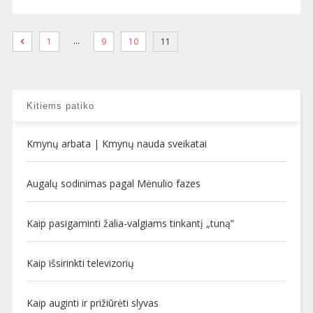
…
1
9
10
11
Kitiems patiko
Kmynų arbata | Kmynų nauda sveikatai
Augalų sodinimas pagal Mėnulio fazes
Kaip pasigaminti žalia-valgiams tinkantį „tuną”
Kaip išsirinkti televizorių
Kaip auginti ir prižiūrėti slyvas