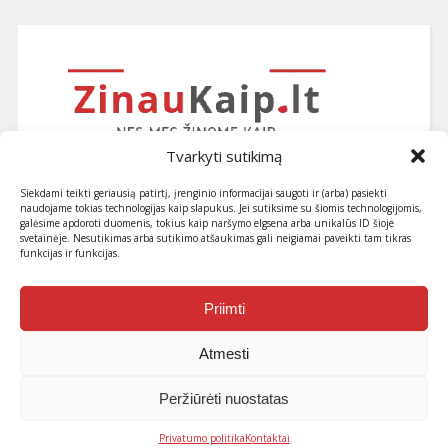
Tvarkyti sutikimą
Siekdami teikti geriausią patirtį, įrenginio informacijai saugoti ir (arba) pasiekti
naudojame tokias technologijas kaip slapukus. Jei sutiksime su šiomis technologijomis,
galėsime apdoroti duomenis, tokius kaip naršymo elgsena arba unikalūs ID šioje
svetainėje. Nesutikimas arba sutikimo atšaukimas gali neigiamai paveikti tam tikras
funkcijas ir funkcijas.
Užsiprenumeruokite naujausius
straipsnius ir patarimus
Priimti
Atmesti
Peržiūrėti nuostatas
© 2013-2026 ZinauKaip.lt . Visos teisės saugomos
Privatumo politika
Kontaktai