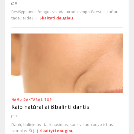
0
Besišypsantis žmogus visada atrodo simpatiškesnis, tačiau
tada, jei da [...]
Skaityti daugiau
NAMŲ DAKTARAS
,
TOP
Kaip natūraliai išbalinti dantis
1
Dantų balinimas - tai klausimas, kuris visada buvo ir bus
aktualus. Ši [...]
Skaityti daugiau