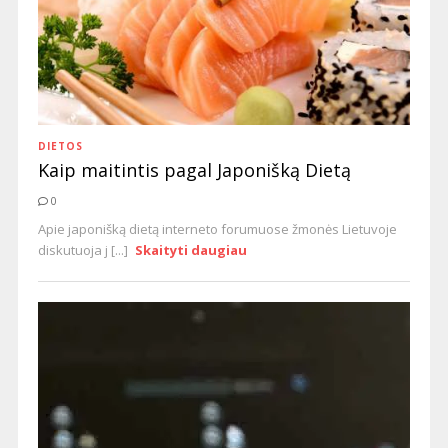
DIETOS
Kaip maitintis pagal Japonišką Dietą
0
Apie japonišką dietą interneto forumuose žmonės Lietuvoje
diskutuoja j [...]
Skaityti daugiau