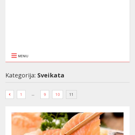
MENIU
Kategorija:
Sveikata
…
1
9
10
11