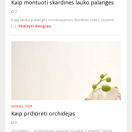
Kaip montuoti skardines lauko palanges
2
Kaip lauko palangės montuojamos žiūrėkite video siužete.
[...]
Skaityti daugiau
SODAS
,
TOP
Kaip prižiūrėti orchidėjas
0
Orchidėjos – legendomis apipinti augalai. Egzotiški žiedai