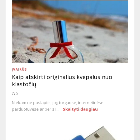
ĮVAIRŪS
Kaip atskirti originalius kvepalus nuo
klastočių
0
Niekam ne paslaptis, jog turguose, internetinėse
parduotuvėse ar per s [...]
Skaityti daugiau