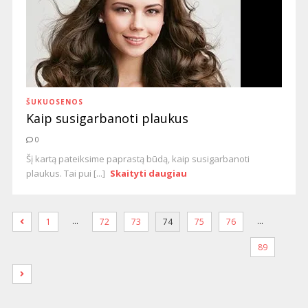
ŠUKUOSENOS
Kaip susigarbanoti plaukus
0
Šį kartą pateiksime paprastą būdą, kaip susigarbanoti
plaukus. Tai pui [...]
Skaityti daugiau
…
…
1
72
73
74
75
76
89