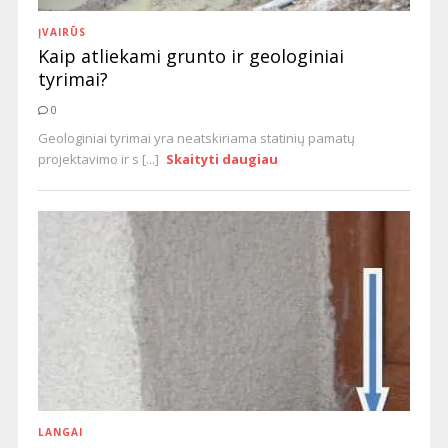
ĮVAIRŪS
Kaip atliekami grunto ir geologiniai
tyrimai?
0
Geologiniai tyrimai yra neatskiriama statinių pamatų
projektavimo ir s [...]
Skaityti daugiau
LANGAI