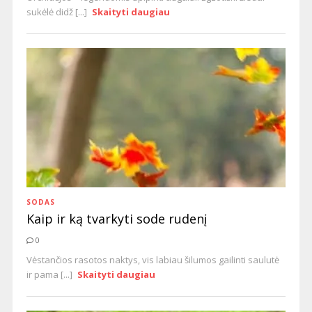
sukėlė didž [...]
Skaityti daugiau
SODAS
Kaip ir ką tvarkyti sode rudenį
0
Vėstančios rasotos naktys, vis labiau šilumos gailinti saulutė
ir pama [...]
Skaityti daugiau