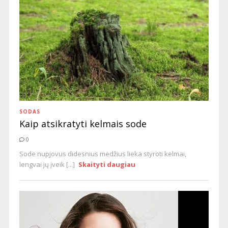
SODAS
Kaip atsikratyti kelmais sode
0
Sode nupjovus didesnius medžius lieka styroti kelmai,
lengvai jų įveik [...]
Skaityti daugiau