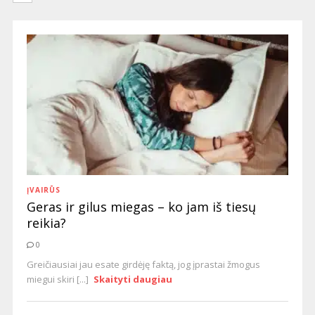
ĮVAIRŪS
Geras ir gilus miegas – ko jam iš tiesų
reikia?
0
Greičiausiai jau esate girdėję faktą, jog įprastai žmogus
miegui skiri [...]
Skaityti daugiau