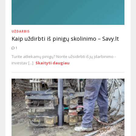
UŽDARBIS
Kaip uždirbti iš pinigų skolinimo – Savy.lt
1
Turite atliekamų pinigų? Norite užsidirbti iš jų įdarbinimo -
investav [...]
Skaityti daugiau