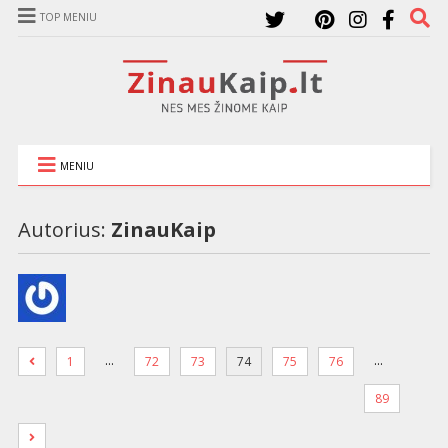
TOP MENIU
MENIU
Autorius:
ZinauKaip
…
…
1
72
73
74
75
76
89