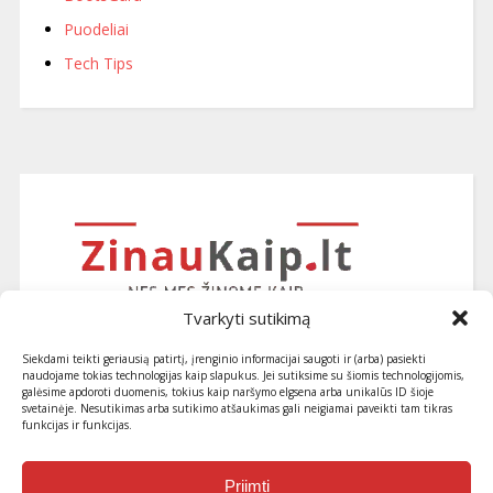
Puodeliai
Tech Tips
Tvarkyti sutikimą
Siekdami teikti geriausią patirtį, įrenginio informacijai saugoti ir (arba) pasiekti
naudojame tokias technologijas kaip slapukus. Jei sutiksime su šiomis technologijomis,
galėsime apdoroti duomenis, tokius kaip naršymo elgsena arba unikalūs ID šioje
svetainėje. Nesutikimas arba sutikimo atšaukimas gali neigiamai paveikti tam tikras
funkcijas ir funkcijas.
Užsiprenumeruokite naujausius
straipsnius ir patarimus
Priimti