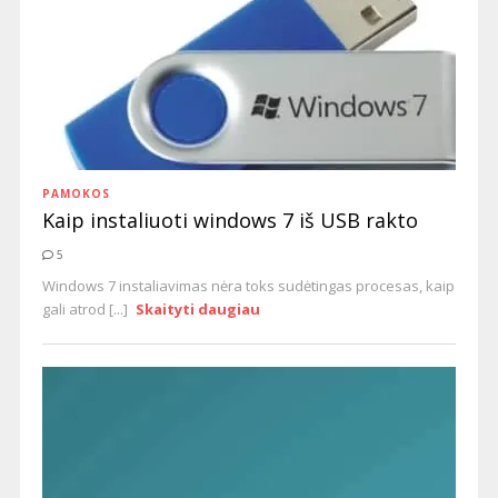
PAMOKOS
Kaip instaliuoti windows 7 iš USB rakto
5
Windows 7 instaliavimas nėra toks sudėtingas procesas, kaip
gali atrod [...]
Skaityti daugiau