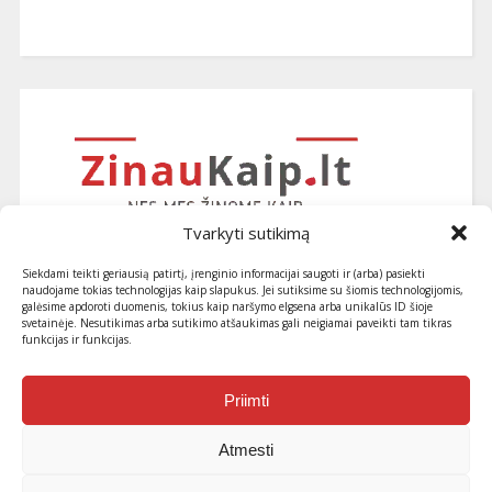
Tvarkyti sutikimą
Siekdami teikti geriausią patirtį, įrenginio informacijai saugoti ir (arba) pasiekti
naudojame tokias technologijas kaip slapukus. Jei sutiksime su šiomis technologijomis,
galėsime apdoroti duomenis, tokius kaip naršymo elgsena arba unikalūs ID šioje
svetainėje. Nesutikimas arba sutikimo atšaukimas gali neigiamai paveikti tam tikras
funkcijas ir funkcijas.
Užsiprenumeruokite naujausius
straipsnius ir patarimus
Priimti
Atmesti