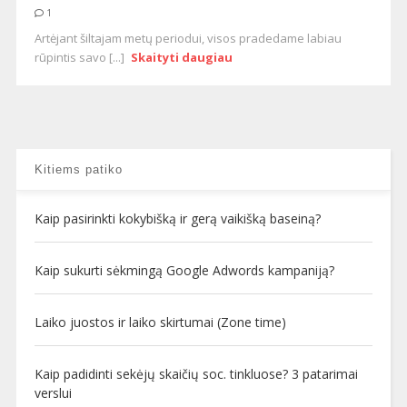
1
Artėjant šiltajam metų periodui, visos pradedame labiau
rūpintis savo [...]
Skaityti daugiau
Kitiems patiko
Kaip pasirinkti kokybišką ir gerą vaikišką baseiną?
Kaip sukurti sėkmingą Google Adwords kampaniją?
Laiko juostos ir laiko skirtumai (Zone time)
Kaip padidinti sekėjų skaičių soc. tinkluose? 3 patarimai
verslui