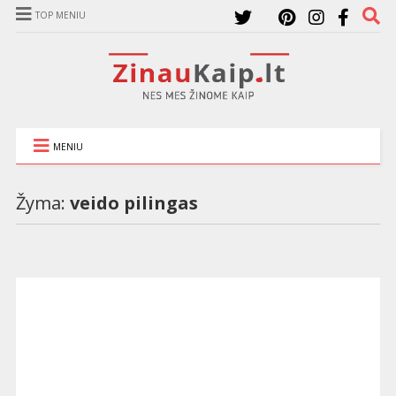
TOP MENIU
MENIU
Žyma:
veido pilingas