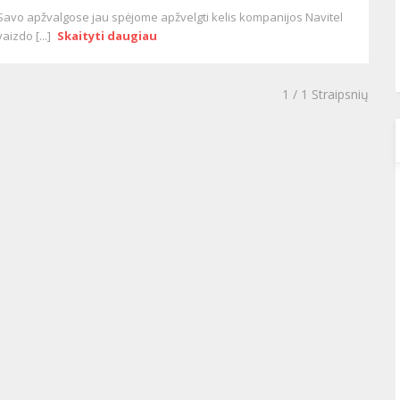
Savo apžvalgose jau spėjome apžvelgti kelis kompanijos Navitel
vaizdo [...]
Skaityti daugiau
1
/ 1 Straipsnių