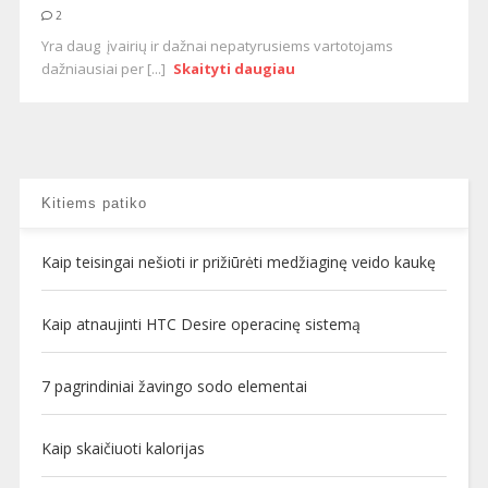
2
Yra daug įvairių ir dažnai nepatyrusiems vartotojams
dažniausiai per [...]
Skaityti daugiau
Kitiems patiko
Kaip teisingai nešioti ir prižiūrėti medžiaginę veido kaukę
Kaip atnaujinti HTC Desire operacinę sistemą
7 pagrindiniai žavingo sodo elementai
Kaip skaičiuoti kalorijas